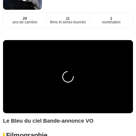
20
11
1
ans de carrière
films et séries tournés
nomination
Le Bleu du ciel Bande-annonce VO
Filmographie