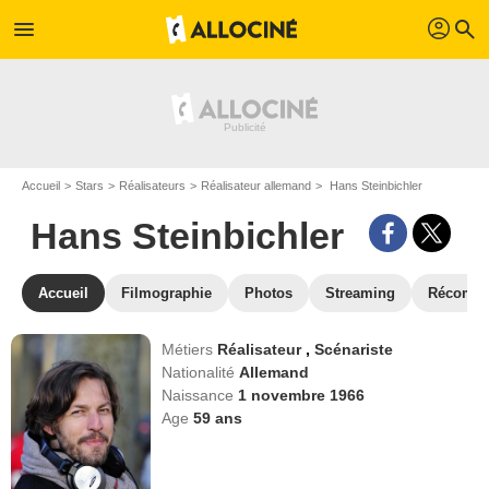
profil
menu
search
Accueil
Stars
Réalisateurs
Réalisateur allemand
Hans Steinbichler
Hans Steinbichler
Accueil
Filmographie
Photos
Streaming
Récompe
Métiers
Réalisateur
,
Scénariste
Nationalité
Allemand
Naissance
1 novembre 1966
Age
59
ans