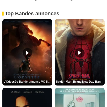
Top Bandes-annonces
L'Odyssée Bande-annonce VO STFR
Spider-Man: Brand New Day Bande-annonce VO STFR