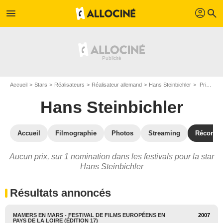
profil
menu
search
Accueil
Stars
Réalisateurs
Réalisateur allemand
Hans Steinbichler
Prix et nominations de Hans Steinbichler
Hans Steinbichler
Accueil
Filmographie
Photos
Streaming
Récompe
Aucun prix, sur 1 nomination dans les festivals pour la star
Hans Steinbichler
Résultats annoncés
MAMERS EN MARS - FESTIVAL DE FILMS EUROPÉENS EN
2007
PAYS DE LA LOIRE (ÉDITION 17)