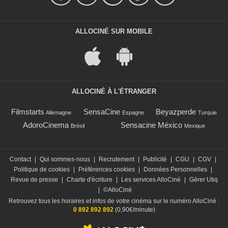
ALLOCINÉ SUR MOBILE
ALLOCINÉ À L'ÉTRANGER
Filmstarts
SensaCine
Beyazperde
Allemagne
Espagne
Turquie
AdoroCinema
Sensacine México
Brésil
Mexique
Contact
|
Qui sommes-nous
|
Recrutement
|
Publicité
|
CGU
|
CGV
|
Politique de cookies
|
Préférences cookies
|
Données Personnelles
|
Revue de presse
|
Charte d'écriture
|
Les services AlloCiné
|
Gérer Utiq
|
©AlloCiné
Retrouvez tous les horaires et infos de votre cinéma sur le numéro AlloCiné :
0 892 892 892
(0,90€/minute)