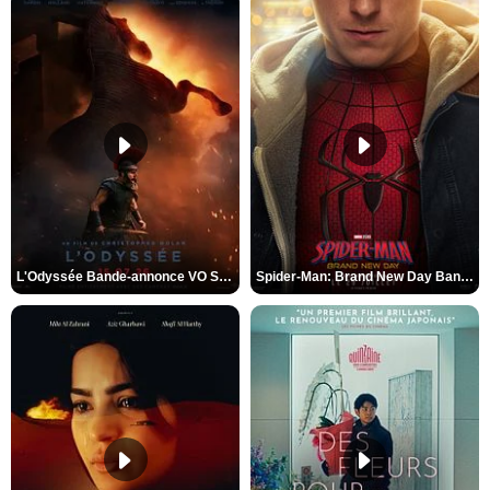
L'Odyssée Bande-annonce VO STFR
Spider-Man: Brand New Day Bande-annonce VO STFR