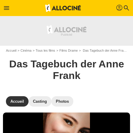
profil
menu
search
Accueil
Cinéma
Tous les films
Films Drame
Das Tagebuch der Anne Frank de Hans Steinbichler
Das Tagebuch der Anne
Frank
Accueil
Casting
Photos