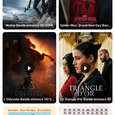
Mutiny Bande-annonce VO STFR
Spider-Man: Brand New Day Bande-annonce VO STFR
L'Odyssée Bande-annonce VO STFR
Le Triangle d'or Bande-annonce VF