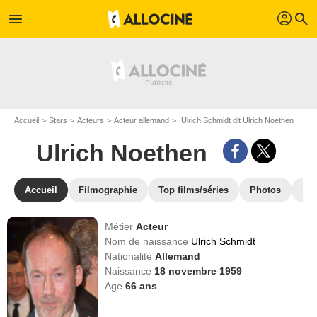
profil
menu
search
Accueil
Stars
Acteurs
Acteur allemand
Ulrich Schmidt dit Ulrich Noethen
Ulrich Noethen
Accueil
Filmographie
Top films/séries
Photos
St
Métier
Acteur
Nom de naissance
Ulrich Schmidt
Nationalité
Allemand
Naissance
18 novembre 1959
Age
66
ans