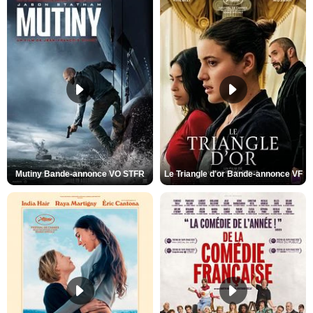
Mutiny Bande-annonce VO STFR
Le Triangle d'or Bande-annonce VF