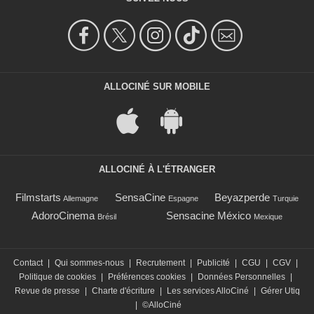
ALLOCINÉ SUR MOBILE
ALLOCINÉ À L'ÉTRANGER
Filmstarts
SensaCine
Beyazperde
Allemagne
Espagne
Turquie
AdoroCinema
Sensacine México
Brésil
Mexique
Contact
|
Qui sommes-nous
|
Recrutement
|
Publicité
|
CGU
|
CGV
|
Politique de cookies
|
Préférences cookies
|
Données Personnelles
|
Revue de presse
|
Charte d'écriture
|
Les services AlloCiné
|
Gérer Utiq
|
©AlloCiné