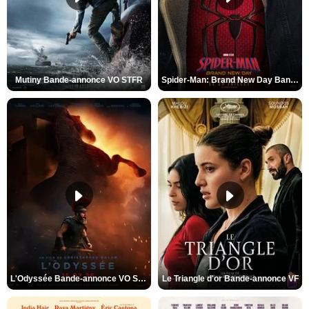
Mutiny Bande-annonce VO STFR
Spider-Man: Brand New Day Bande-annonce VO STFR
L'Odyssée Bande-annonce VO STFR
Le Triangle d'or Bande-annonce VF