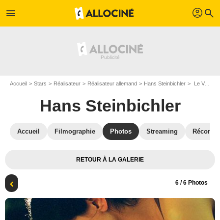
profil
menu
search
Accueil
Stars
Réalisateur
Réalisateur allemand
Hans Steinbichler
Le Voyage d'hiver : Photo Hans Steinbichler
Hans Steinbichler
Accueil
Filmographie
Photos
Streaming
Récompe
RETOUR À LA GALERIE
6
/ 6 Photos