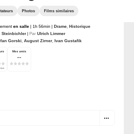
tateurs
Photos
Films similaires
nement
en salle
|
1h 56min
|
Drame
,
Historique
 Steinbichler
Par
Ulrich Limmer
|
efan Gorski
,
August Zirner
,
Ivan Gustafik
urs
Mes amis
--
tique