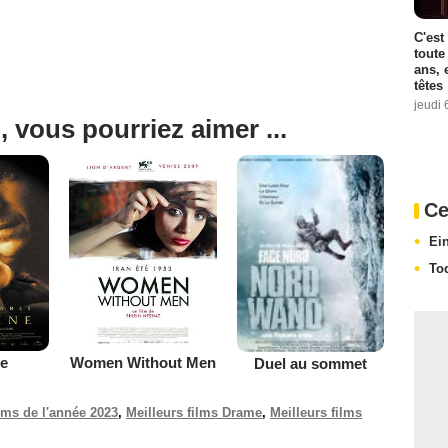
C'est
toute
ans, 
têtes
jeudi 
, vous pourriez aimer ...
Ce
Ei
To
e
Women Without Men
Duel au sommet
ilms de l'année 2023
,
Meilleurs films Drame
,
Meilleurs films