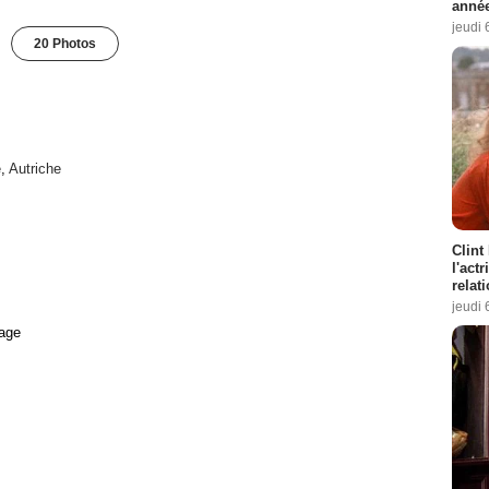
année
jeudi 
20 Photos
e
,
Autriche
Clint
l'act
relat
jeudi 
age