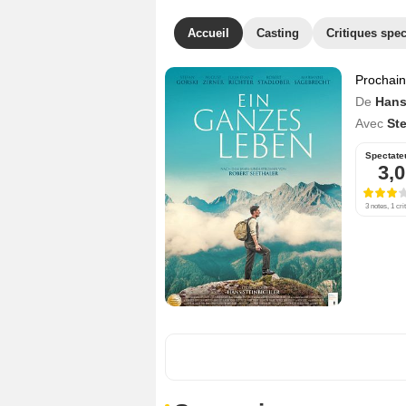
Accueil
Casting
Critiques spec
Prochai
De
Hans
Avec
St
Spectate
3,0
3 notes, 1 cri