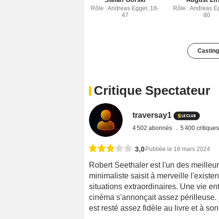
Rôle : Andreas Egger, 18-
Rôle : Andreas E
47
80
Casting
Critique Spectateur
traversay1
4 502 abonnés
5 400 critique
3,0
Publiée le 18 mars 2024
Robert Seethaler est l'un des meilleu
minimaliste saisit à merveille l'exist
situations extraordinaires. Une vie e
cinéma s'annonçait assez périlleuse. 
est resté assez fidèle au livre et à son