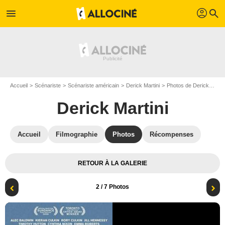
profil
menu
search
Accueil
Scénariste
Scénariste américain
Derick Martini
Photos de Derick Martini
Derick Martini
Accueil
Filmographie
Photos
Récompenses
RETOUR À LA GALERIE
2
/ 7 Photos