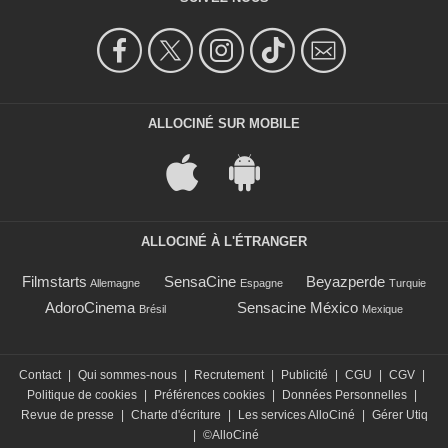
ALLOCINÉ SUR MOBILE
ALLOCINÉ À L'ÉTRANGER
Filmstarts
SensaCine
Beyazperde
Allemagne
Espagne
Turquie
AdoroCinema
Sensacine México
Brésil
Mexique
Contact
|
Qui sommes-nous
|
Recrutement
|
Publicité
|
CGU
|
CGV
|
Politique de cookies
|
Préférences cookies
|
Données Personnelles
|
Revue de presse
|
Charte d'écriture
|
Les services AlloCiné
|
Gérer Utiq
|
©AlloCiné