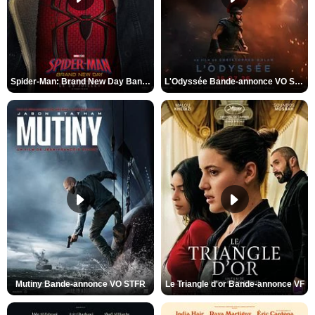
Spider-Man: Brand New Day Bande-annonce VO STFR
L'Odyssée Bande-annonce VO STFR
Mutiny Bande-annonce VO STFR
Le Triangle d'or Bande-annonce VF