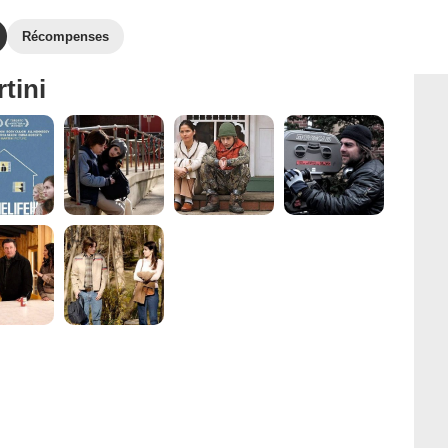
Récompenses
tini