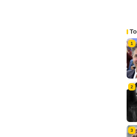
To
1
2
3