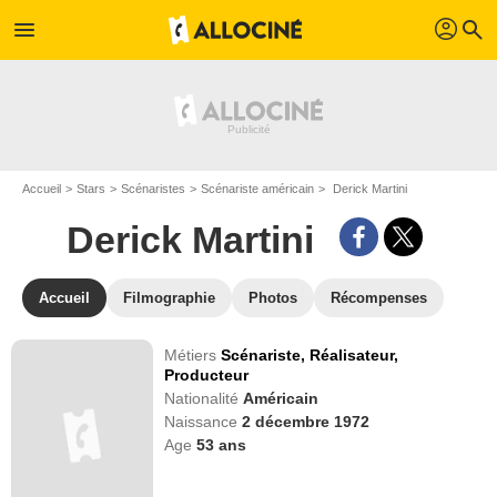
profil
menu
search
Accueil
Stars
Scénaristes
Scénariste américain
Derick Martini
Derick Martini
Accueil
Filmographie
Photos
Récompenses
Métiers
Scénariste,
Réalisateur,
Producteur
Nationalité
Américain
Naissance
2 décembre 1972
Age
53
ans