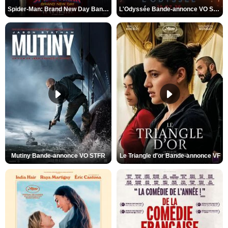
Spider-Man: Brand New Day Bande-annonce VO STFR
L'Odyssée Bande-annonce VO STFR
Mutiny Bande-annonce VO STFR
Le Triangle d'or Bande-annonce VF