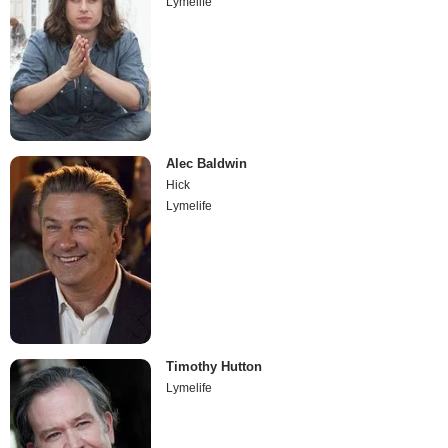
Lymelife
Alec Baldwin
Hick
Lymelife
Timothy Hutton
Lymelife