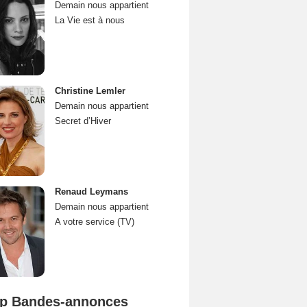
Demain nous appartient
La Vie est à nous
Christine Lemler
Demain nous appartient
Secret d’Hiver
Renaud Leymans
Demain nous appartient
A votre service (TV)
p Bandes-annonces
Mutiny Bande-annonce VO STFR
Spider-Man: Brand New Day Bande-annonce VO STFR
L'Odyssée Bande-annonce VO STFR