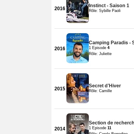
Instinct - Saison 1
2016
Rôle: Sybille Paoli
Camping Paradis - 
1 Episode
4
2016
Rôle: Juliette
Secret d’Hiver
2015
Rôle: Camille
Section de recherch
1 Episode
11
2014
Rôle: Carole Borrodine