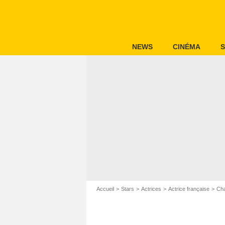
NEWS
CINÉMA
S
Accueil
Stars
Actrices
Actrice française
Cha