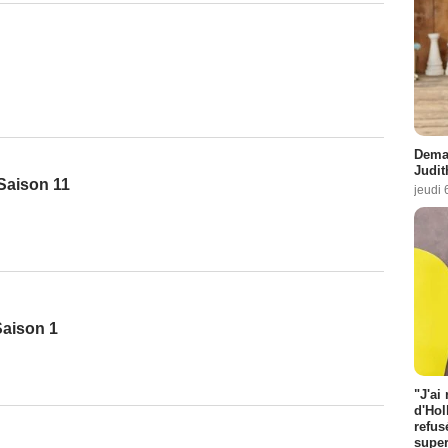
Demai
Judit
 Saison 11
jeudi 
Saison 1
"J'ai
d'Hol
refus
super