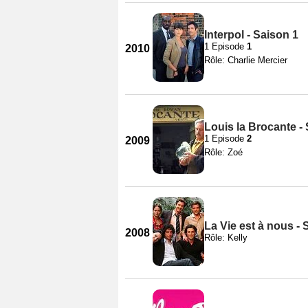
Interpol - Saison 1
1 Episode
1
2010
Rôle: Charlie Mercier
Louis la Brocante -
1 Episode
2
2009
Rôle: Zoé
La Vie est à nous - 
2008
Rôle: Kelly