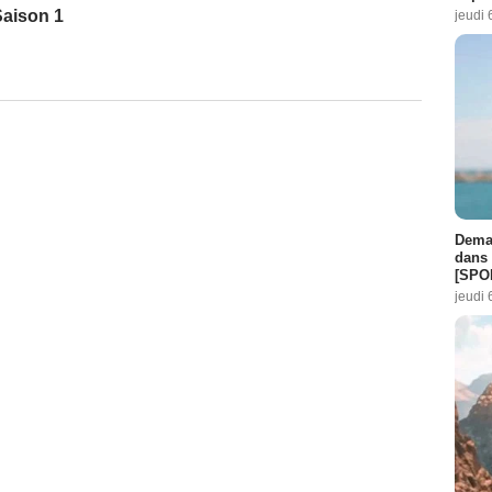
Saison 1
jeudi 
Demai
dans 
[SPO
jeudi 