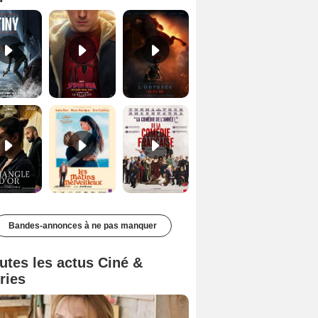
Le Triangle d'or Bande-annonce VF
Les Matins merveilleux Bande-annonce VF
De la Comédie-Française Teaser VF
Bandes-annonces à ne pas manquer
utes les actus Ciné &
ries