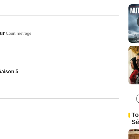
ur
Court métrage
Saison 5
To
Sé