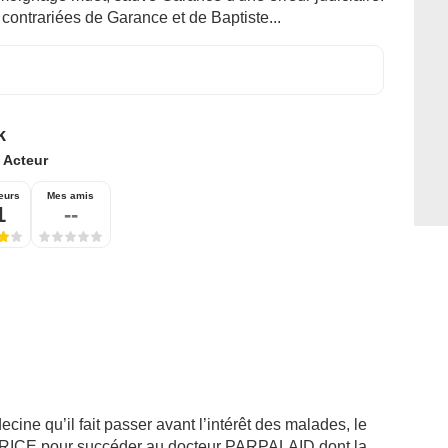
contrariées de Garance et de Baptiste...
k
:
Acteur
eurs
Mes amis
1
--
cine qu’il fait passer avant l’intérêt des malades, le
ICE pour succéder au docteur PARPALAID dont la