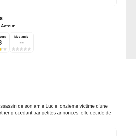
s
:
Acteur
eurs
Mes amis
3
--
'assassin de son amie Lucie, onzieme victime d'une
trier procedant par petites annonces, elle decide de