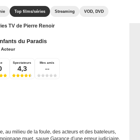
hie
Top films/séries
Streaming
VOD, DVD
ries TV de Pierre Renoir
nfants du Paradis
:
Acteur
se
Spectateurs
Mes amis
0
4,3
--
, au milieu de la foule, des acteurs et des bateleurs,
moignage muet, sauve Garance d'une erreur judiciaire.