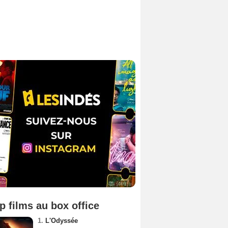
p films au box office
1.
L'Odyssée