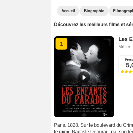
Accueil
Biographie
Filmograp
Découvrez les meilleurs films et sé
Les E
1
Métier 
Pres
5,
Paris, 1828. Sur le boulevard du Crime
le mime Baptiste Deburau, par son té