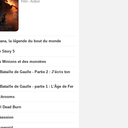
Film - Action
iana, la légende du bout du monde
y Story 5
s Minions et des monstres
Bataille de Gaulle - Partie 2 : J’écris ton
Bataille de Gaulle - partie 1 : L'Âge de Fer
ckrooms
il Dead Burn
session
upergirl