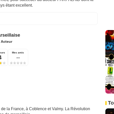
ays étant excellent.
rseillaise
:
Acteur
eurs
Mes amis
4
--
To
i de la France, à Coblence et Valmy. La Révolution