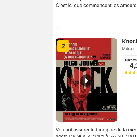
C'est ici que commencent les amours 
Knoc
2
Métier 
Spectat
4,
Voulant assurer le triomphe de la méde
docteur KNOCK arrive à SAINT-MAUR