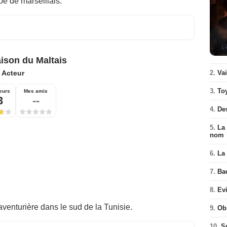
upe de marseillais.
ison du Maltais
2.
Va
:
Acteur
3.
To
eurs
Mes amis
3
--
4.
De
5.
La 
nom
6.
La 
7.
Ba
8.
Ev
aventurière dans le sud de la Tunisie.
9.
Ob
10.
S