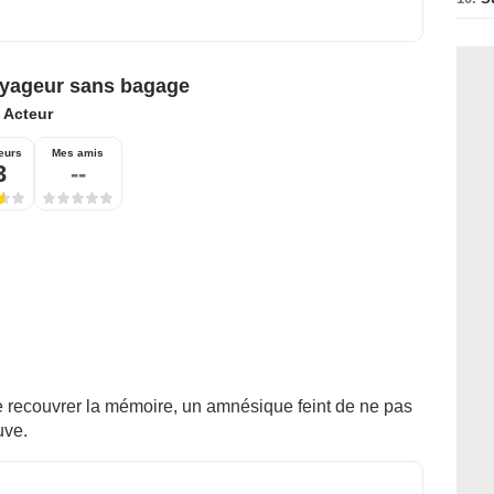
yageur sans bagage
:
Acteur
eurs
Mes amis
3
--
de recouvrer la mémoire, un amnésique feint de ne pas
uve.