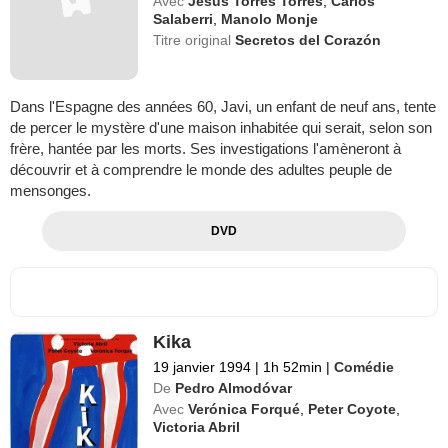
Avec
Jesús Torres Torres
,
Carlos
Salaberri
,
Manolo Monje
Titre original
Secretos del Corazón
Dans l'Espagne des années 60, Javi, un enfant de neuf ans, tente
de percer le mystère d'une maison inhabitée qui serait, selon son
frère, hantée par les morts. Ses investigations l'amèneront à
découvrir et à comprendre le monde des adultes peuple de
mensonges.
DVD
Kika
19 janvier 1994
|
1h 52min
|
Comédie
De
Pedro Almodóvar
Avec
Verónica Forqué
,
Peter Coyote
,
Victoria Abril