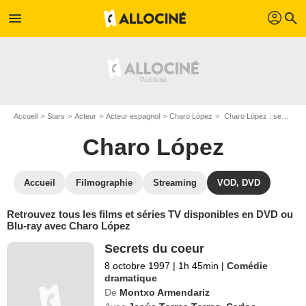
profil
menu
search
Accueil
Stars
Acteur
Acteur espagnol
Charo López
Charo López : ses Blu-Ray, DVD, VOD, SVOD
Charo López
Accueil
Filmographie
Streaming
VOD, DVD
Retrouvez tous les films et séries TV disponibles en DVD ou
Blu-ray avec Charo López
Secrets du coeur
8 octobre 1997
|
1h 45min
|
Comédie
dramatique
De
Montxo Armendariz