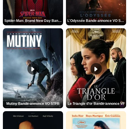
Spider-Man: Brand New Day Bande-annonce VO STFR
L'Odyssée Bande-annonce VO STFR
Mutiny Bande-annonce VO STFR
Le Triangle d'or Bande-annonce VF