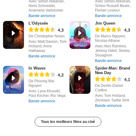
Avec Simon Abkarian,
Avec Simon Abkarian,
Niels Schneider,
Simon Russell Beale,
Anamaria Vartolomei
Florian Lesieur
Bande-annonce
Bande-annonce
L'Odyssée
Jim Queen
4,3
4,3
De Christopher Nolan
De Marco Nguyen,
Nicolas Athane
Avec Matt Damon, Tom
Holland, Anne
Avec Alex Ramires,
Hathaway
Jérémy Gillet, Shirley
Souagnon
Bande-annonce
Bande-annonce
In Waves
Spider-Man: Brand
New Day
4,2
4,1
De Phuong Mai
Nguyen
De Destin Daniel
Cretton
Avec Lyna Khoudri,
Paul Kircher, Rio Vega
Avec Tom Holland,
Zendaya, Sadie Sink
Bande-annonce
Bande-annonce
Tous les meilleurs films au ciné