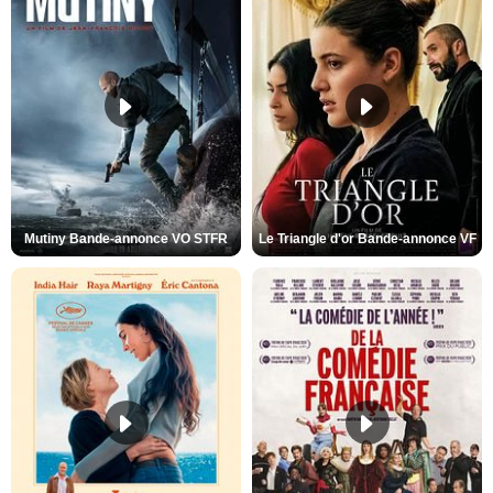
Mutiny Bande-annonce VO STFR
Le Triangle d'or Bande-annonce VF