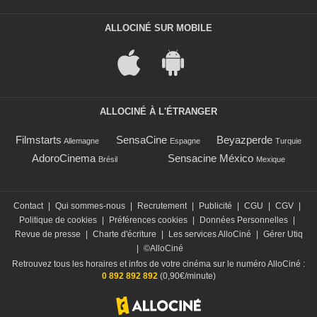
ALLOCINÉ SUR MOBILE
ALLOCINÉ À L'ÉTRANGER
Filmstarts
SensaCine
Beyazperde
Allemagne
Espagne
Turquie
AdoroCinema
Sensacine México
Brésil
Mexique
Contact
|
Qui sommes-nous
|
Recrutement
|
Publicité
|
CGU
|
CGV
|
Politique de cookies
|
Préférences cookies
|
Données Personnelles
|
Revue de presse
|
Charte d'écriture
|
Les services AlloCiné
|
Gérer Utiq
|
©AlloCiné
Retrouvez tous les horaires et infos de votre cinéma sur le numéro AlloCiné :
0 892 892 892
(0,90€/minute)