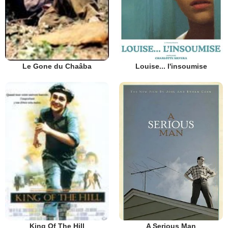
Louise... l'insoumise
Le Gone du Chaâba
A Serious Man
King Of The Hill