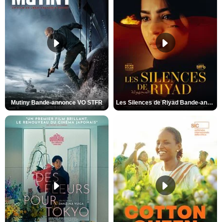
Mutiny Bande-annonce VO STFR
Les Silences de Riyad Bande-annonce VO STFR