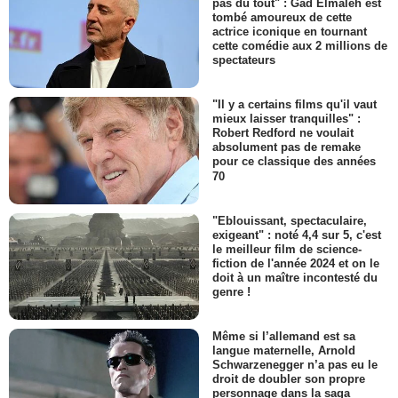
pas du tout" : Gad Elmaleh est
tombé amoureux de cette
actrice iconique en tournant
cette comédie aux 2 millions de
spectateurs
"Il y a certains films qu'il vaut
mieux laisser tranquilles" :
Robert Redford ne voulait
absolument pas de remake
pour ce classique des années
70
"Eblouissant, spectaculaire,
exigeant" : noté 4,4 sur 5, c'est
le meilleur film de science-
fiction de l'année 2024 et on le
doit à un maître incontesté du
genre !
Même si l’allemand est sa
langue maternelle, Arnold
Schwarzenegger n’a pas eu le
droit de doubler son propre
personnage dans la saga