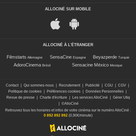
ALLOCINÉ SUR MOBILE
ALLOCINÉ À L'ÉTRANGER
Filmstarts
SensaCine
Beyazperde
Allemagne
Espagne
Turquie
AdoroCinema
Sensacine México
Brésil
Mexique
Contact
|
Qui sommes-nous
|
Recrutement
|
Publicité
|
CGU
|
CGV
|
Politique de cookies
|
Préférences cookies
|
Données Personnelles
|
Revue de presse
|
Charte d'écriture
|
Les services AlloCiné
|
Gérer Utiq
|
©AlloCiné
Retrouvez tous les horaires et infos de votre cinéma sur le numéro AlloCiné :
0 892 892 892
(0,90€/minute)