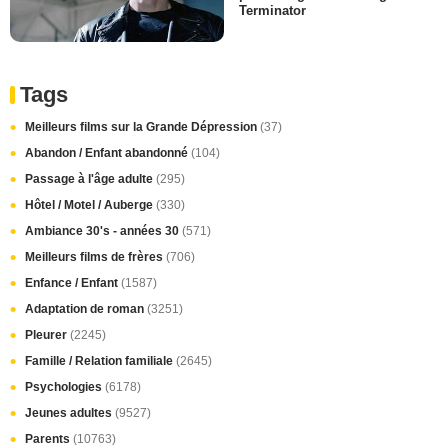
Terminator
Tags
Meilleurs films sur la Grande Dépression
(37)
Abandon / Enfant abandonné
(104)
Passage à l'âge adulte
(295)
Hôtel / Motel / Auberge
(330)
Ambiance 30's - années 30
(571)
Meilleurs films de frères
(706)
Enfance / Enfant
(1587)
Adaptation de roman
(3251)
Pleurer
(2245)
Famille / Relation familiale
(2645)
Psychologies
(6178)
Jeunes adultes
(9527)
Parents
(10763)