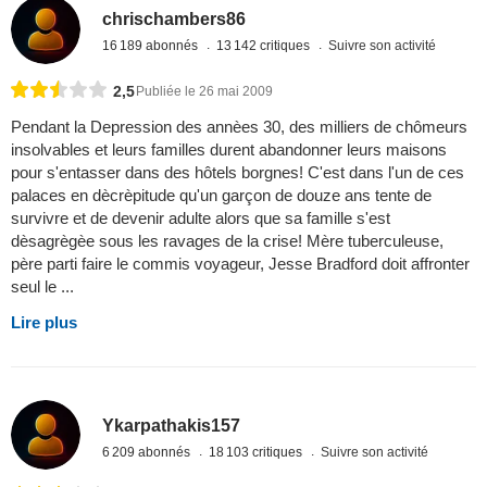
chrischambers86
16 189 abonnés
13 142 critiques
Suivre son activité
2,5
Publiée le 26 mai 2009
Pendant la Depression des annèes 30, des milliers de chômeurs
insolvables et leurs familles durent abandonner leurs maisons
pour s'entasser dans des hôtels borgnes! C'est dans l'un de ces
palaces en dècrèpitude qu'un garçon de douze ans tente de
survivre et de devenir adulte alors que sa famille s'est
dèsagrègèe sous les ravages de la crise! Mère tuberculeuse,
père parti faire le commis voyageur, Jesse Bradford doit affronter
seul le ...
Lire plus
Ykarpathakis157
6 209 abonnés
18 103 critiques
Suivre son activité