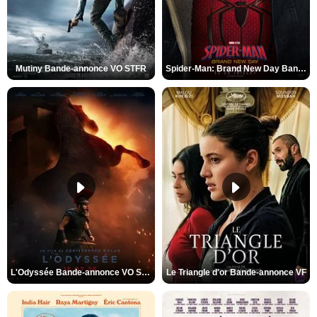
Mutiny Bande-annonce VO STFR
Spider-Man: Brand New Day Bande-annonce VO STFR
L'Odyssée Bande-annonce VO STFR
Le Triangle d'or Bande-annonce VF