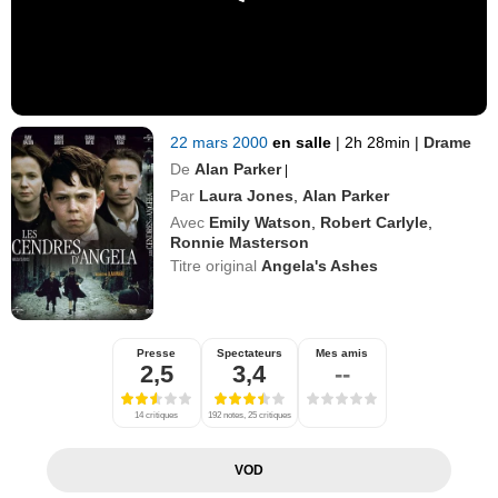
22 mars 2000
en salle
|
2h 28min
|
Drame
De
Alan Parker
|
Par
Laura Jones
,
Alan Parker
Avec
Emily Watson
,
Robert Carlyle
,
Ronnie Masterson
Titre original
Angela's Ashes
Presse
Spectateurs
Mes amis
2,5
3,4
--
14 critiques
192 notes, 25 critiques
VOD