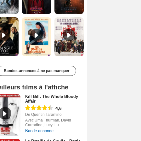
Le Triangle d'or Bande-annonce VF
Les Matins merveilleux Bande-annonce VF
De la Comédie-Française Teaser VF
Bandes-annonces à ne pas manquer
illeurs films à l'affiche
Kill Bill: The Whole Bloody
Affair
4,6
De Quentin Tarantino
Avec Uma Thurman, David
Carradine, Lucy Liu
Bande-annonce