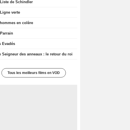
Liste de Schindler
Ligne verte
 hommes en colère
 Parrain
s Evadés
e Seigneur des anneaux : le retour du roi
Tous les meilleurs films en VOD