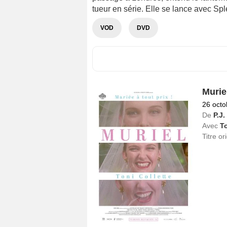
tueur en série. Elle se lance avec S
VOD
DVD
Murie
26 octo
De
P.J
Avec
To
Titre or