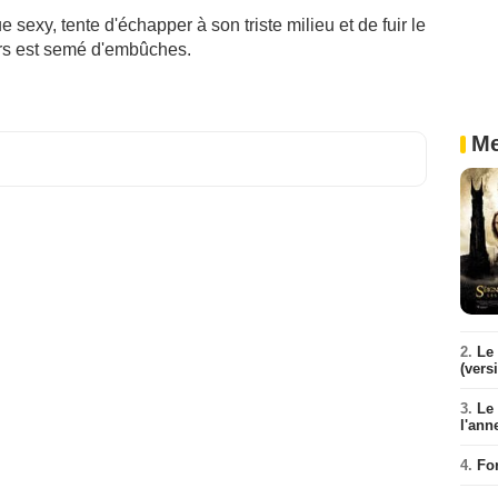
exy, tente d'échapper à son triste milieu et de fuir le
urs est semé d'embûches.
Me
2.
Le 
(vers
3.
Le
l'ann
4.
Fo