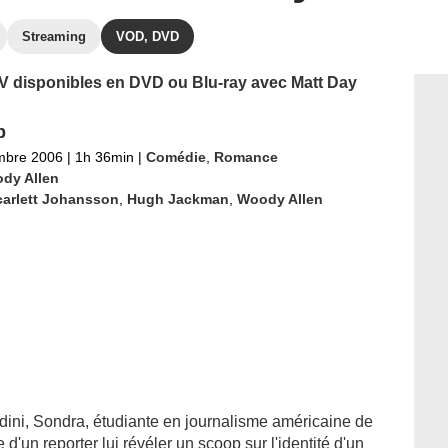
Streaming
VOD, DVD
 TV disponibles en DVD ou Blu-ray avec Matt Day
p
mbre 2006
|
1h 36min
|
Comédie
,
Romance
dy Allen
carlett Johansson
,
Hugh Jackman
,
Woody Allen
ini, Sondra, étudiante en journalisme américaine de
'un reporter lui révéler un scoop sur l'identité d'un