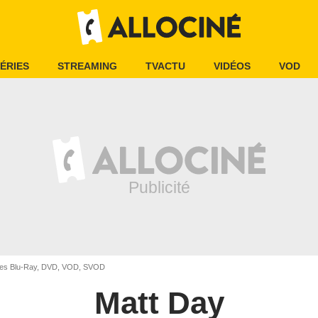
ÉRIES
STREAMING
TVACTU
VIDÉOS
VOD
ses Blu-Ray, DVD, VOD, SVOD
Matt Day