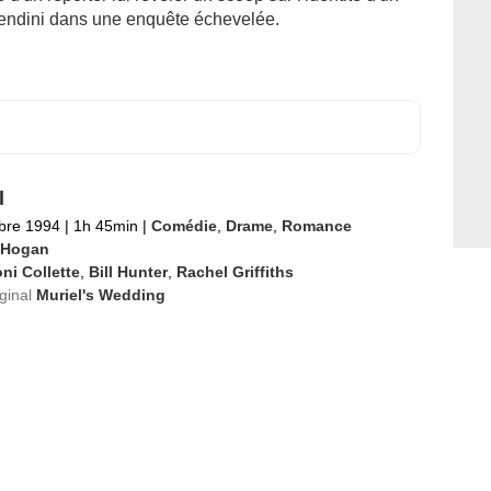
plendini dans une enquête échevelée.
l
bre 1994
|
1h 45min
|
Comédie
,
Drame
,
Romance
. Hogan
ni Collette
,
Bill Hunter
,
Rachel Griffiths
iginal
Muriel's Wedding