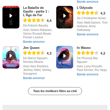
Bande-annonce
La Bataille de
L'Odyssée
Gaulle - partie 1 :
4,3
L'Âge de Fer
De Christopher Nolan
4,4
Avec Matt Damon, Tom
De Antonin Baudry
Holland, Anne
Avec Simon Abkarian,
Hathaway
Simon Russell Beale,
Bande-annonce
Florian Lesieur
Bande-annonce
Jim Queen
In Waves
4,3
4,2
De Marco Nguyen,
De Phuong Mai
Nicolas Athane
Nguyen
Avec Alex Ramires,
Avec Lyna Khoudri,
Jérémy Gillet, Shirley
Paul Kircher, Rio Vega
Souagnon
Bande-annonce
Bande-annonce
Tous les meilleurs films au ciné