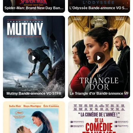
Spider-Man: Brand New Day Bande-annonce VO STFR
L'Odyssée Bande-annonce VO STFR
Mutiny Bande-annonce VO STFR
Le Triangle d'or Bande-annonce VF