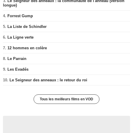
3.
Le Seigneur des anneaux : la communauté de l'anneau (version
longue)
4.
Forrest Gump
5.
La Liste de Schindler
6.
La Ligne verte
7.
12 hommes en colère
8.
Le Parrain
9.
Les Evadés
10.
Le Seigneur des anneaux : le retour du roi
Tous les meilleurs films en VOD