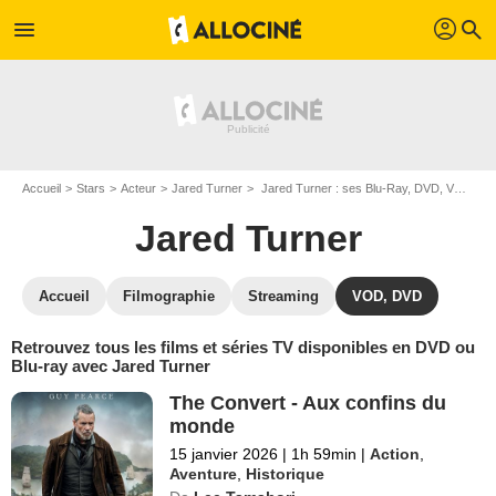
profil
menu
search
Accueil
Stars
Acteur
Jared Turner
Jared Turner : ses Blu-Ray, DVD, VOD, SVOD
Jared Turner
Accueil
Filmographie
Streaming
VOD, DVD
Retrouvez tous les films et séries TV disponibles en DVD ou
Blu-ray avec Jared Turner
The Convert - Aux confins du
monde
15 janvier 2026
|
1h 59min
|
Action
,
Aventure
,
Historique