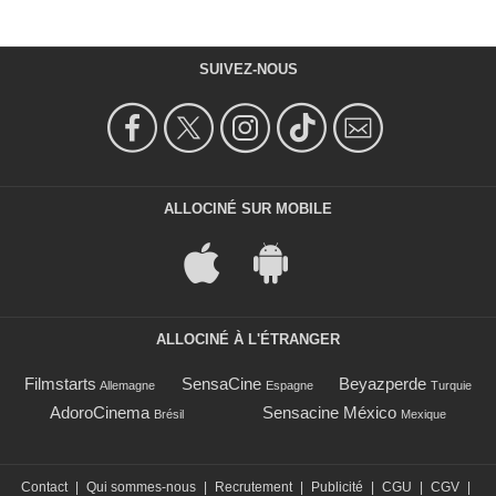
SUIVEZ-NOUS
ALLOCINÉ SUR MOBILE
ALLOCINÉ À L'ÉTRANGER
Filmstarts
SensaCine
Beyazperde
Allemagne
Espagne
Turquie
AdoroCinema
Sensacine México
Brésil
Mexique
Contact
|
Qui sommes-nous
|
Recrutement
|
Publicité
|
CGU
|
CGV
|