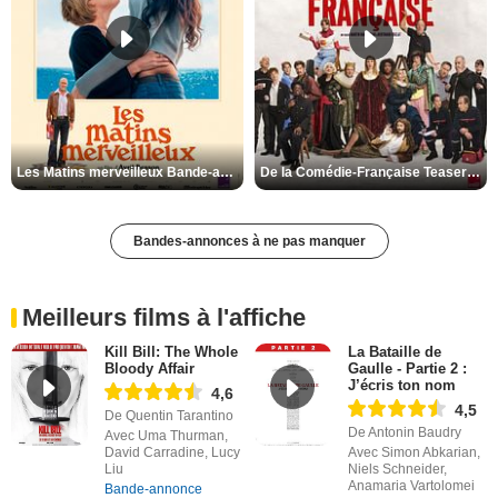
Les Matins merveilleux Bande-annonce VF
De la Comédie-Française Teaser VF
Bandes-annonces à ne pas manquer
Meilleurs films à l'affiche
Kill Bill: The Whole
La Bataille de
Bloody Affair
Gaulle - Partie 2 :
J’écris ton nom
4,6
4,5
De Quentin Tarantino
De Antonin Baudry
Avec Uma Thurman,
David Carradine, Lucy
Avec Simon Abkarian,
Liu
Niels Schneider,
Anamaria Vartolomei
Bande-annonce