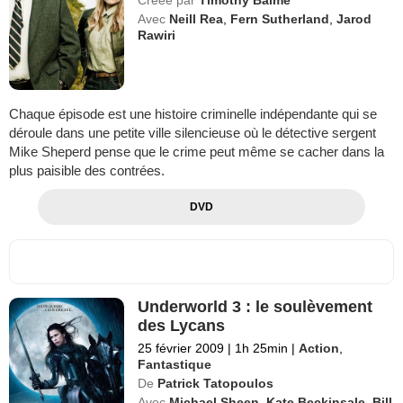
Avec
Neill Rea
,
Fern Sutherland
,
Jarod
Rawiri
Chaque épisode est une histoire criminelle indépendante qui se
déroule dans une petite ville silencieuse où le détective sergent
Mike Sheperd pense que le crime peut même se cacher dans la
plus paisible des contrées.
DVD
Underworld 3 : le soulèvement
des Lycans
25 février 2009
|
1h 25min
|
Action
,
Fantastique
De
Patrick Tatopoulos
Avec
Michael Sheen
,
Kate Beckinsale
,
Bill