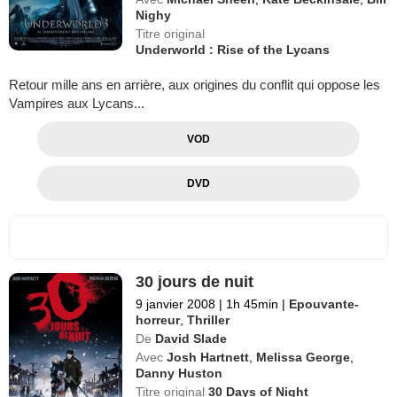
Nighy
Titre original
Underworld : Rise of the Lycans
Retour mille ans en arrière, aux origines du conflit qui oppose les
Vampires aux Lycans...
VOD
DVD
30 jours de nuit
9 janvier 2008
|
1h 45min
|
Epouvante-
horreur
,
Thriller
De
David Slade
Avec
Josh Hartnett
,
Melissa George
,
Danny Huston
Titre original
30 Days of Night