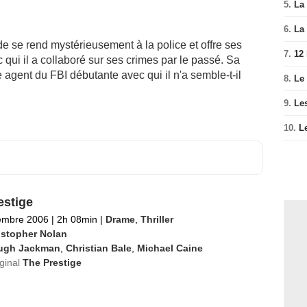
5.
La 
6.
La 
e se rend mystérieusement à la police et offre ses
7.
12
qui il a collaboré sur ses crimes par le passé. Sa
e agent du FBI débutante avec qui il n'a semble-t-il
8.
Le
9.
Le
10.
L
estige
embre 2006
|
2h 08min
|
Drame
,
Thriller
istopher Nolan
ugh Jackman
,
Christian Bale
,
Michael Caine
iginal
The Prestige