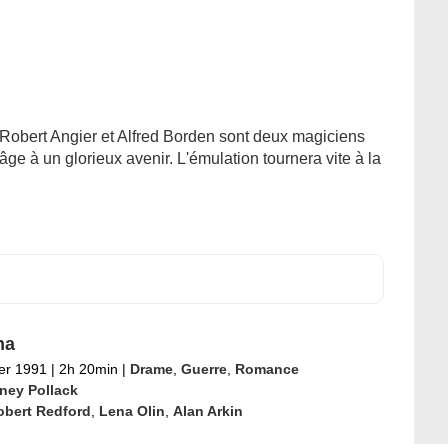
. Robert Angier et Alfred Borden sont deux magiciens
ge à un glorieux avenir. L'émulation tournera vite à la
na
ier 1991
|
2h 20min
|
Drame
,
Guerre
,
Romance
ney Pollack
obert Redford
,
Lena Olin
,
Alan Arkin