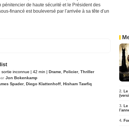
n pénitencier de haute sécurité et le Président des
ous-financé est bouleversé par l'arrivée à sa tête d'un
Me
ist
 sortie inconnue
|
42 min
|
Drame
,
Policier
,
Thriller
par
Jon Bokenkamp
ames Spader
,
Diego Klattenhoff
,
Hisham Tawfiq
2.
Le 
(vers
3.
Le
l'ann
4.
Fo