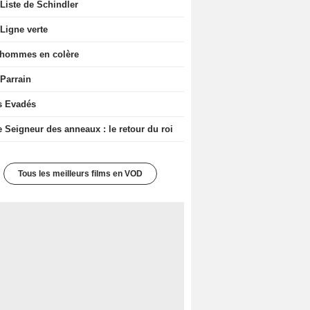
Liste de Schindler
Ligne verte
 hommes en colère
 Parrain
s Evadés
e Seigneur des anneaux : le retour du roi
Tous les meilleurs films en VOD