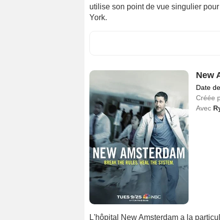
utilise son point de vue singulier pou
York.
New A
Date de
Créée 
Avec
R
L'hôpital New Amsterdam a la particula