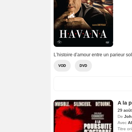
L'histoire d'amour entre un parieur so
VOD
DVD
A la 
29 août
De
Joh
Avec
A
Titre or