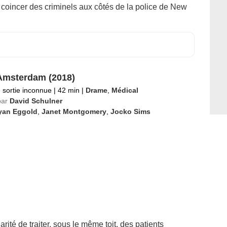
r coincer des criminels aux côtés de la police de New
msterdam (2018)
 sortie inconnue
|
42 min
|
Drame
,
Médical
par
David Schulner
yan Eggold
,
Janet Montgomery
,
Jocko Sims
rité de traiter, sous le même toit, des patients