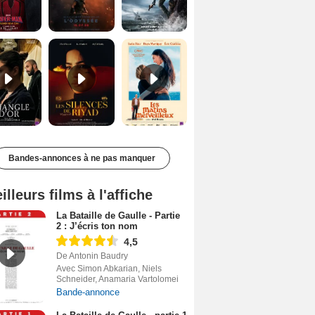
Le Triangle d'or Bande-annonce VF
Les Silences de Riyad Bande-annonce VO STFR
Les Matins merveilleux Bande-annonce VF
Bandes-annonces à ne pas manquer
illeurs films à l'affiche
La Bataille de Gaulle - Partie
2 : J’écris ton nom
4,5
De Antonin Baudry
Avec Simon Abkarian, Niels
Schneider, Anamaria Vartolomei
Bande-annonce