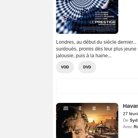
Londres, au début du siècle dernier..
surdoués, promis dès leur plus jeune â
jalousie, puis à la haine...
VOD
DVD
Hava
27 févr
De
Syd
Avec
R