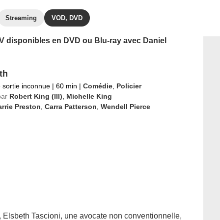
Streaming
VOD, DVD
 TV disponibles en DVD ou Blu-ray avec Daniel
th
 sortie inconnue
|
60 min
|
Comédie
,
Policier
par
Robert King (III)
,
Michelle King
rrie Preston
,
Carra Patterson
,
Wendell Pierce
, Elsbeth Tascioni, une avocate non conventionnelle,