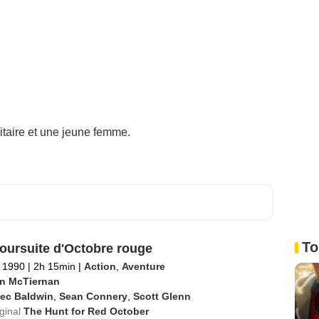
litaire et une jeune femme.
To
poursuite d'Octobre rouge
 1990
|
2h 15min
|
Action
,
Aventure
n McTiernan
lec Baldwin
,
Sean Connery
,
Scott Glenn
iginal
The Hunt for Red October