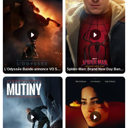
L'Odyssée Bande-annonce VO STFR
Spider-Man: Brand New Day Bande-annonce VO STFR