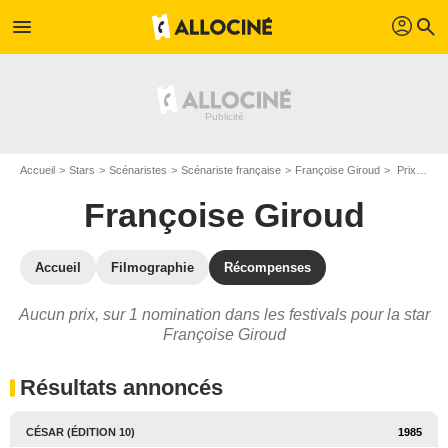
profil
menu
search
Accueil
Stars
Scénaristes
Scénariste française
Françoise Giroud
Prix et nominations de Françoise Giroud
Françoise Giroud
Accueil
Filmographie
Récompenses
Aucun prix, sur 1 nomination dans les festivals pour la star
Françoise Giroud
Résultats annoncés
CÉSAR (ÉDITION 10)
1985