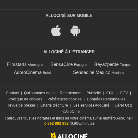
ALLOCINÉ SUR MOBILE
ALLOCINÉ À L'ÉTRANGER
Filmstarts
SensaCine
Beyazperde
Allemagne
Espagne
Turquie
AdoroCinema
Sensacine México
Brésil
Mexique
Contact
|
Qui sommes-nous
|
Recrutement
|
Publicité
|
CGU
|
CGV
|
Politique de cookies
|
Préférences cookies
|
Données Personnelles
|
Revue de presse
|
Charte d'écriture
|
Les services AlloCiné
|
Gérer Utiq
|
©AlloCiné
Retrouvez tous les horaires et infos de votre cinéma sur le numéro AlloCiné :
0 892 892 892
(0,90€/minute)