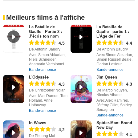
Meilleurs films à l'affiche
La Bataille de
La Bataille de
Gaulle - Partie 2 :
Gaulle - partie 1 :
J’écris ton nom
L'Âge de Fer
4,5
4,4
De Antonin Baudry
De Antonin Baudry
Avec Simon Abkarian,
Avec Simon Abkarian,
Niels Schneider,
Simon Russell Beale,
Anamaria Vartolomei
Florian Lesieur
Bande-annonce
Bande-annonce
L'Odyssée
Jim Queen
4,3
4,3
De Christopher Nolan
De Marco Nguyen,
Nicolas Athane
Avec Matt Damon, Tom
Holland, Anne
Avec Alex Ramires,
Hathaway
Jérémy Gillet, Shirley
Souagnon
Bande-annonce
Bande-annonce
In Waves
Spider-Man: Brand
New Day
4,2
4,1
De Phuong Mai