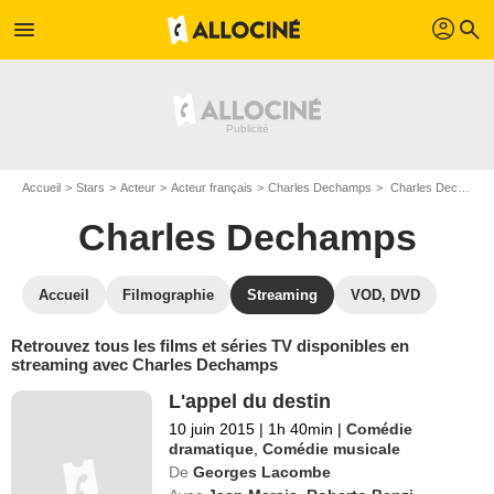
profil
menu
search
Accueil
Stars
Acteur
Acteur français
Charles Dechamps
Charles Dechamps : Films et séries online
Charles Dechamps
Accueil
Filmographie
Streaming
VOD, DVD
Retrouvez tous les films et séries TV disponibles en
streaming avec Charles Dechamps
L'appel du destin
10 juin 2015
|
1h 40min
|
Comédie
dramatique
,
Comédie musicale
De
Georges Lacombe