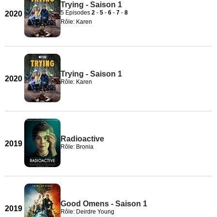
Trying - Saison 1
5 Episodes
2
-
5
-
6
-
7
-
8
2020
Rôle: Karen
Trying - Saison 1
2020
Rôle: Karen
Radioactive
2019
Rôle: Bronia
Good Omens - Saison 1
2019
Rôle: Deirdre Young