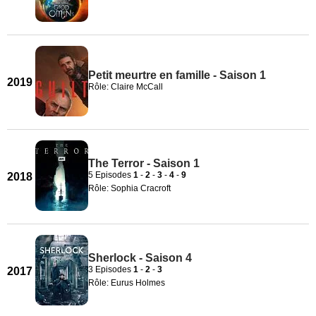
Petit meurtre en famille - Saison 1
2019
Rôle: Claire McCall
The Terror - Saison 1
5 Episodes
1
-
2
-
3
-
4
-
9
2018
Rôle: Sophia Cracroft
Sherlock - Saison 4
3 Episodes
1
-
2
-
3
2017
Rôle: Eurus Holmes