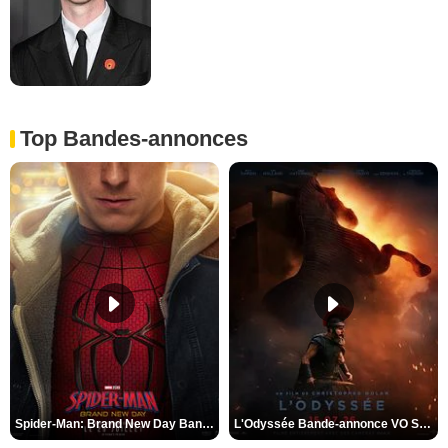
Top Bandes-annonces
Spider-Man: Brand New Day Bande-annonce VO STFR
L'Odyssée Bande-annonce VO STFR