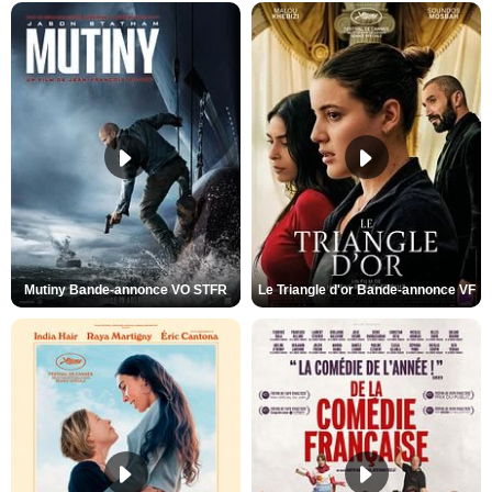
Mutiny Bande-annonce VO STFR
Le Triangle d'or Bande-annonce VF