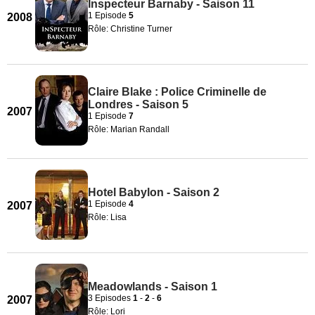
Inspecteur Barnaby - Saison 11
1 Episode
5
2008
Rôle: Christine Turner
Claire Blake : Police Criminelle de
Londres - Saison 5
2007
1 Episode
7
Rôle: Marian Randall
Hotel Babylon - Saison 2
1 Episode
4
2007
Rôle: Lisa
Meadowlands - Saison 1
3 Episodes
1
-
2
-
6
2007
Rôle: Lori