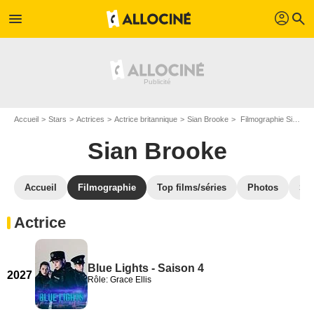
profil
menu
search
Accueil
Stars
Actrices
Actrice britannique
Sian Brooke
Filmographie Sian Brooke
Sian Brooke
Accueil
Filmographie
Top films/séries
Photos
St
Actrice
Blue Lights - Saison 4
2027
Rôle: Grace Ellis