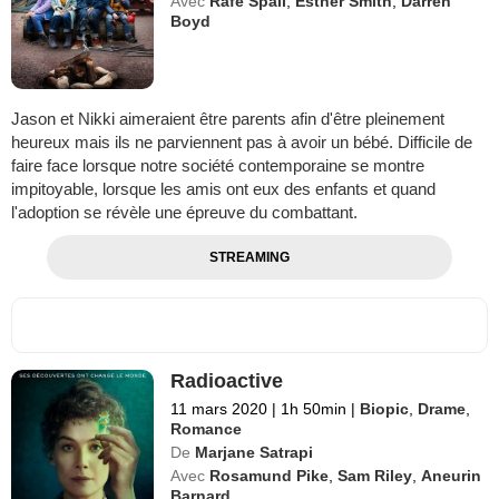
Avec
Rafe Spall
,
Esther Smith
,
Darren
Boyd
Jason et Nikki aimeraient être parents afin d'être pleinement
heureux mais ils ne parviennent pas à avoir un bébé. Difficile de
faire face lorsque notre société contemporaine se montre
impitoyable, lorsque les amis ont eux des enfants et quand
l'adoption se révèle une épreuve du combattant.
STREAMING
Radioactive
11 mars 2020
|
1h 50min
|
Biopic
,
Drame
,
Romance
De
Marjane Satrapi
Avec
Rosamund Pike
,
Sam Riley
,
Aneurin
Barnard