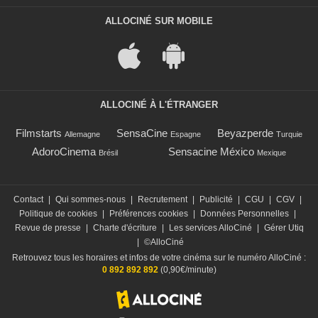
ALLOCINÉ SUR MOBILE
ALLOCINÉ À L'ÉTRANGER
Filmstarts
SensaCine
Beyazperde
Allemagne
Espagne
Turquie
AdoroCinema
Sensacine México
Brésil
Mexique
Contact
|
Qui sommes-nous
|
Recrutement
|
Publicité
|
CGU
|
CGV
|
Politique de cookies
|
Préférences cookies
|
Données Personnelles
|
Revue de presse
|
Charte d'écriture
|
Les services AlloCiné
|
Gérer Utiq
|
©AlloCiné
Retrouvez tous les horaires et infos de votre cinéma sur le numéro AlloCiné :
0 892 892 892
(0,90€/minute)