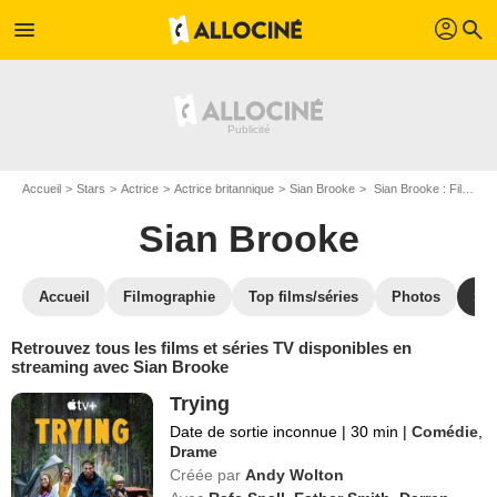
profil
menu
search
Accueil
Stars
Actrice
Actrice britannique
Sian Brooke
Sian Brooke : Films et séries online
Sian Brooke
Accueil
Filmographie
Top films/séries
Photos
St
Retrouvez tous les films et séries TV disponibles en
streaming avec Sian Brooke
Trying
Date de sortie inconnue
|
30 min
|
Comédie
,
Drame
Créée par
Andy Wolton