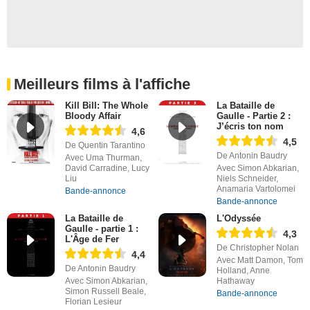
Meilleurs films à l'affiche
Kill Bill: The Whole
La Bataille de
Bloody Affair
Gaulle - Partie 2 :
J’écris ton nom
4,6
4,5
De Quentin Tarantino
De Antonin Baudry
Avec Uma Thurman,
David Carradine, Lucy
Avec Simon Abkarian,
Liu
Niels Schneider,
Anamaria Vartolomei
Bande-annonce
Bande-annonce
La Bataille de
L'Odyssée
Gaulle - partie 1 :
4,3
L'Âge de Fer
De Christopher Nolan
4,4
Avec Matt Damon, Tom
De Antonin Baudry
Holland, Anne
Avec Simon Abkarian,
Hathaway
Simon Russell Beale,
Bande-annonce
Florian Lesieur