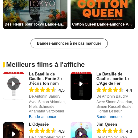
Des Fleurs pour Tokyo Bande-annonce VO STFR
Cotton Queen Bande-annonce VO STFR
Bandes-annonces à ne pas manquer
Meilleurs films à l'affiche
La Bataille de
La Bataille de
Gaulle - Partie 2 :
Gaulle - partie 1 :
J’écris ton nom
L'Âge de Fer
4,5
4,4
De Antonin Baudry
De Antonin Baudry
Avec Simon Abkarian,
Avec Simon Abkarian,
Niels Schneider,
Simon Russell Beale,
Anamaria Vartolomei
Florian Lesieur
Bande-annonce
Bande-annonce
L'Odyssée
Jim Queen
4,3
4,3
De Christopher Nolan
De Marco Nguyen,