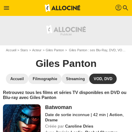
profil
menu
search
Accueil
Stars
Acteur
Giles Panton
Giles Panton : ses Blu-Ray, DVD, VOD, SVOD
Giles Panton
Accueil
Filmographie
Streaming
VOD, DVD
Retrouvez tous les films et séries TV disponibles en DVD ou
Blu-ray avec Giles Panton
Batwoman
Date de sortie inconnue
|
42 min
|
Action
,
Drame
Créée par
Caroline Dries