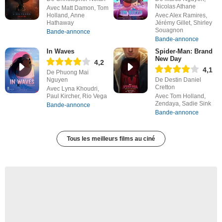
Nicolas Athane
Avec Matt Damon, Tom
Holland, Anne
Avec Alex Ramires,
Hathaway
Jérémy Gillet, Shirley
Souagnon
Bande-annonce
Bande-annonce
In Waves
Spider-Man: Brand
New Day
4,2
4,1
De Phuong Mai
Nguyen
De Destin Daniel
Cretton
Avec Lyna Khoudri,
Paul Kircher, Rio Vega
Avec Tom Holland,
Zendaya, Sadie Sink
Bande-annonce
Bande-annonce
Tous les meilleurs films au ciné