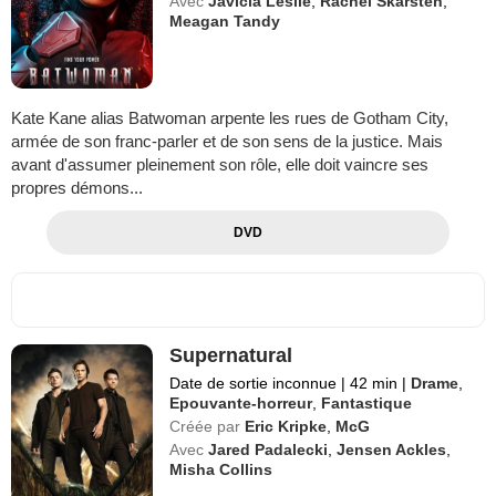
Avec
Javicia Leslie
,
Rachel Skarsten
,
Meagan Tandy
Kate Kane alias Batwoman arpente les rues de Gotham City,
armée de son franc-parler et de son sens de la justice. Mais
avant d'assumer pleinement son rôle, elle doit vaincre ses
propres démons...
DVD
Supernatural
Date de sortie inconnue
|
42 min
|
Drame
,
Epouvante-horreur
,
Fantastique
Créée par
Eric Kripke
,
McG
Avec
Jared Padalecki
,
Jensen Ackles
,
Misha Collins