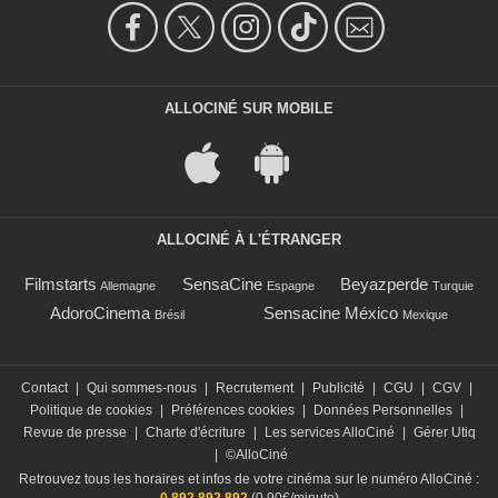
ALLOCINÉ SUR MOBILE
ALLOCINÉ À L'ÉTRANGER
Filmstarts
SensaCine
Beyazperde
Allemagne
Espagne
Turquie
AdoroCinema
Sensacine México
Brésil
Mexique
Contact
|
Qui sommes-nous
|
Recrutement
|
Publicité
|
CGU
|
CGV
|
Politique de cookies
|
Préférences cookies
|
Données Personnelles
|
Revue de presse
|
Charte d'écriture
|
Les services AlloCiné
|
Gérer Utiq
|
©AlloCiné
Retrouvez tous les horaires et infos de votre cinéma sur le numéro AlloCiné :