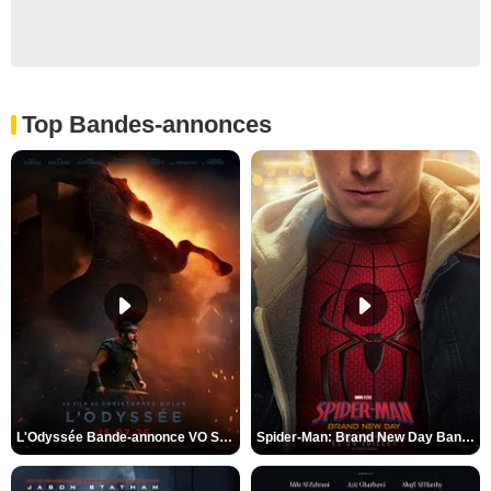
Top Bandes-annonces
L'Odyssée Bande-annonce VO STFR
Spider-Man: Brand New Day Bande-annonce VO STFR