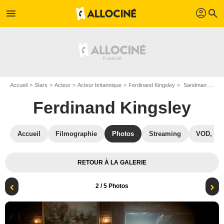
profil
menu
search
Accueil
Stars
Acteur
Acteur britannique
Ferdinand Kingsley
Sandman : Photo Tom Sturridge, Ferdinand Kingsley
Ferdinand Kingsley
Accueil
Filmographie
Photos
Streaming
VOD, DV
RETOUR À LA GALERIE
2
/ 5 Photos