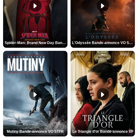
Spider-Man: Brand New Day Bande-annonce VO STFR
L'Odyssée Bande-annonce VO STFR
Mutiny Bande-annonce VO STFR
Le Triangle d'or Bande-annonce VF