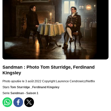
Sandman : Photo Tom Sturridge, Ferdinand
Kingsley
Photo ajoutée le 3 août 2022
Copyright Laurence Cendrowicz/Netflix
Stars
Tom Sturridge
,
Ferdinand Kingsley
Serie
Sandman - Saison 1