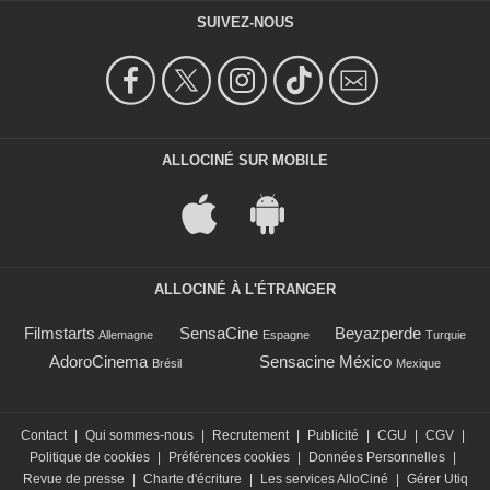
SUIVEZ-NOUS
ALLOCINÉ SUR MOBILE
ALLOCINÉ À L'ÉTRANGER
Filmstarts
SensaCine
Beyazperde
Allemagne
Espagne
Turquie
AdoroCinema
Sensacine México
Brésil
Mexique
Contact
|
Qui sommes-nous
|
Recrutement
|
Publicité
|
CGU
|
CGV
|
Politique de cookies
|
Préférences cookies
|
Données Personnelles
|
Revue de presse
|
Charte d'écriture
|
Les services AlloCiné
|
Gérer Utiq