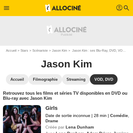
profil
menu
search
Accueil
Stars
Scénariste
Jason Kim
Jason Kim : ses Blu-Ray, DVD, VOD, SVOD
Jason Kim
Accueil
Filmographie
Streaming
VOD, DVD
Retrouvez tous les films et séries TV disponibles en DVD ou
Blu-ray avec Jason Kim
Girls
Date de sortie inconnue
|
28 min
|
Comédie
,
Drame
Créée par
Lena Dunham