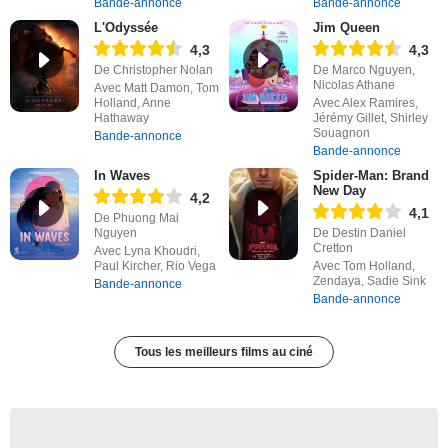
Bande-annonce
Bande-annonce
L'Odyssée
Jim Queen
4,3
4,3
De Christopher Nolan
De Marco Nguyen,
Nicolas Athane
Avec Matt Damon, Tom
Holland, Anne
Avec Alex Ramires,
Hathaway
Jérémy Gillet, Shirley
Souagnon
Bande-annonce
Bande-annonce
In Waves
Spider-Man: Brand
New Day
4,2
4,1
De Phuong Mai
Nguyen
De Destin Daniel
Cretton
Avec Lyna Khoudri,
Paul Kircher, Rio Vega
Avec Tom Holland,
Zendaya, Sadie Sink
Bande-annonce
Bande-annonce
Tous les meilleurs films au ciné