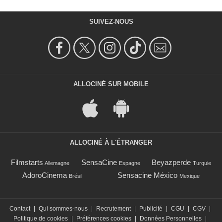
SUIVEZ-NOUS
ALLOCINÉ SUR MOBILE
ALLOCINÉ À L'ÉTRANGER
Filmstarts
SensaCine
Beyazperde
Allemagne
Espagne
Turquie
AdoroCinema
Sensacine México
Brésil
Mexique
Contact
|
Qui sommes-nous
|
Recrutement
|
Publicité
|
CGU
|
CGV
|
Politique de cookies
|
Préférences cookies
|
Données Personnelles
|