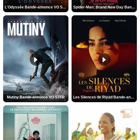
L'Odyssée Bande-annonce VO STFR
Spider-Man: Brand New Day Bande-annonce VO STFR
Mutiny Bande-annonce VO STFR
Les Silences de Riyad Bande-annonce VO STFR