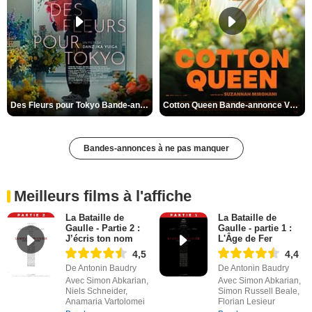
Des Fleurs pour Tokyo Bande-annonce VO STFR
Cotton Queen Bande-annonce VO STFR
Bandes-annonces à ne pas manquer
Meilleurs films à l'affiche
La Bataille de
La Bataille de
Gaulle - Partie 2 :
Gaulle - partie 1 :
J’écris ton nom
L'Âge de Fer
4,5
4,4
De Antonin Baudry
De Antonin Baudry
Avec Simon Abkarian,
Avec Simon Abkarian,
Niels Schneider,
Simon Russell Beale,
Anamaria Vartolomei
Florian Lesieur