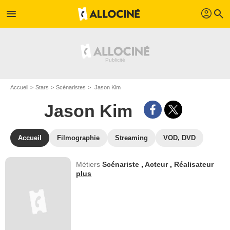
profil
menu
search
Accueil
Stars
Scénaristes
Jason Kim
Jason Kim
Accueil
Filmographie
Streaming
VOD, DVD
Métiers
Scénariste
,
Acteur
,
Réalisateur
plus