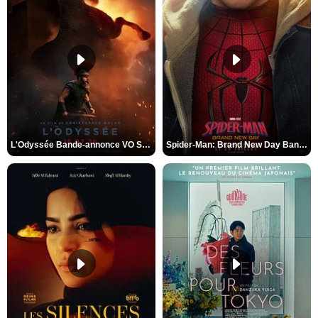
L'Odyssée Bande-annonce VO STFR
Spider-Man: Brand New Day Bande-annonce VO STFR