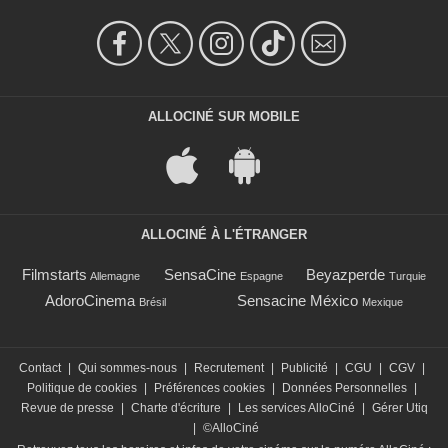
ALLOCINÉ SUR MOBILE
ALLOCINÉ À L'ÉTRANGER
Filmstarts
SensaCine
Beyazperde
Allemagne
Espagne
Turquie
AdoroCinema
Sensacine México
Brésil
Mexique
Contact
|
Qui sommes-nous
|
Recrutement
|
Publicité
|
CGU
|
CGV
|
Politique de cookies
|
Préférences cookies
|
Données Personnelles
|
Revue de presse
|
Charte d'écriture
|
Les services AlloCiné
|
Gérer Utiq
|
©AlloCiné