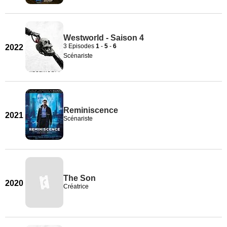
Westworld - Saison 4
3 Episodes
1
-
5
-
6
2022
Scénariste
Reminiscence
2021
Scénariste
The Son
2020
Créatrice