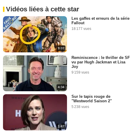
Vidéos liées à cette star
Les gaffes et erreurs de la série
Fallout
18 177 vues
9:07
Reminiscence : le thriller de SF
vu par Hugh Jackman et Lisa
Joy
9 159 vues
4:34
Sur le tapis rouge de
"Westworld Saison 2"
5 238 vues
1:47