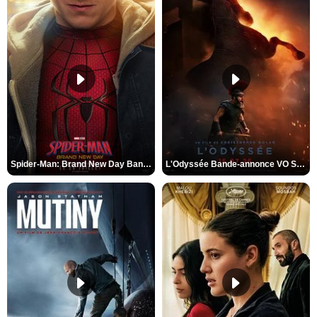
Spider-Man: Brand New Day Bande-annonce VO STFR
L'Odyssée Bande-annonce VO STFR