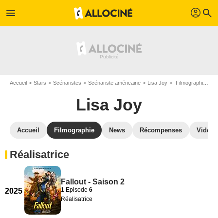
profil
menu
search
Accueil
Stars
Scénaristes
Scénariste américaine
Lisa Joy
Filmographie Lisa Joy
Lisa Joy
Accueil
Filmographie
News
Récompenses
Vidéos
Réalisatrice
Fallout - Saison 2
1 Episode
6
2025
Réalisatrice