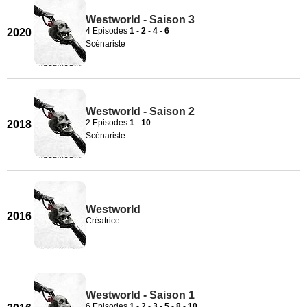
Westworld - Saison 3
4 Episodes
1
-
2
-
4
-
6
2020
Scénariste
Westworld - Saison 2
2 Episodes
1
-
10
2018
Scénariste
Westworld
2016
Créatrice
Westworld - Saison 1
6 Episodes
1
-
2
-
3
-
5
-
8
-
10