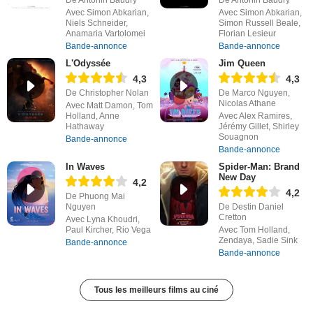
De Antonin Baudry
De Antonin Baudry
Avec Simon Abkarian,
Avec Simon Abkarian,
Niels Schneider,
Simon Russell Beale,
Anamaria Vartolomei
Florian Lesieur
Bande-annonce
Bande-annonce
L'Odyssée
Jim Queen
4,3
4,3
De Christopher Nolan
De Marco Nguyen,
Nicolas Athane
Avec Matt Damon, Tom
Holland, Anne
Avec Alex Ramires,
Hathaway
Jérémy Gillet, Shirley
Souagnon
Bande-annonce
Bande-annonce
In Waves
Spider-Man: Brand
New Day
4,2
4,2
De Phuong Mai
Nguyen
De Destin Daniel
Cretton
Avec Lyna Khoudri,
Paul Kircher, Rio Vega
Avec Tom Holland,
Zendaya, Sadie Sink
Bande-annonce
Bande-annonce
Tous les meilleurs films au ciné