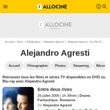
profil
menu
search
Accueil
Stars
Réalisateur
Alejandro Agresti
Alejandro Agresti : ses Blu-Ray, DVD, VOD, SVOD
Alejandro Agresti
Accueil
Filmographie
Photos
Streaming
Récompe
Retrouvez tous les films et séries TV disponibles en DVD ou
Blu-ray avec Alejandro Agresti
Entre deux rives
26 juillet 2006
|
1h 39min
|
Drame
,
Fantastique
,
Romance
De
Alejandro Agresti