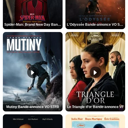
Spider-Man: Brand New Day Bande-annonce VO STFR
L'Odyssée Bande-annonce VO STFR
Mutiny Bande-annonce VO STFR
Le Triangle d'or Bande-annonce VF