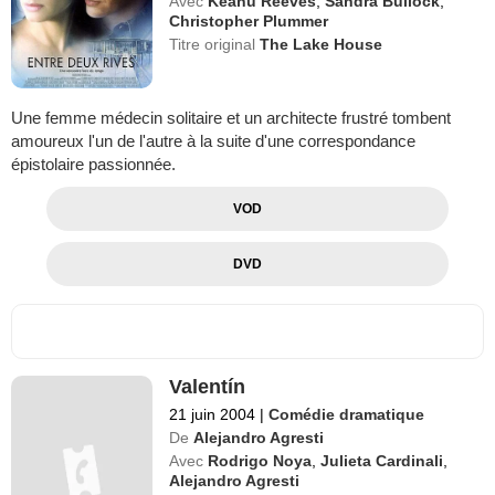
Avec
Keanu Reeves
,
Sandra Bullock
,
Christopher Plummer
Titre original
The Lake House
Une femme médecin solitaire et un architecte frustré tombent
amoureux l'un de l'autre à la suite d'une correspondance
épistolaire passionnée.
VOD
DVD
Valentín
21 juin 2004
|
Comédie dramatique
De
Alejandro Agresti
Avec
Rodrigo Noya
,
Julieta Cardinali
,
Alejandro Agresti