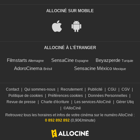
ALLOCINÉ SUR MOBILE
ALLOCINÉ À L'ÉTRANGER
Filmstarts
SensaCine
Beyazperde
Allemagne
Espagne
Turquie
AdoroCinema
Sensacine México
Brésil
Mexique
Contact
|
Qui sommes-nous
|
Recrutement
|
Publicité
|
CGU
|
CGV
|
Politique de cookies
|
Préférences cookies
|
Données Personnelles
|
Revue de presse
|
Charte d'écriture
|
Les services AlloCiné
|
Gérer Utiq
|
©AlloCiné
Retrouvez tous les horaires et infos de votre cinéma sur le numéro AlloCiné :
0 892 892 892
(0,90€/minute)