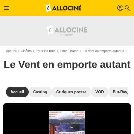
profil
menu
search
Accueil
Cinéma
Tous les films
Films Drame
Le Vent en emporte autant de Alejandro Agresti
Le Vent en emporte autant
Accueil
Casting
Critiques presse
VOD
Blu-Ray, D