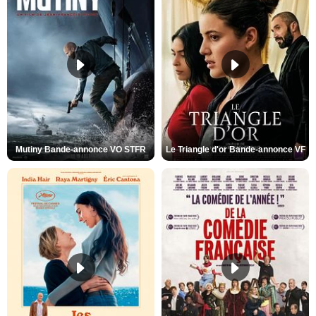
Mutiny Bande-annonce VO STFR
Le Triangle d'or Bande-annonce VF