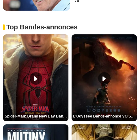
70
Top Bandes-annonces
Spider-Man: Brand New Day Bande-annonce VO STFR
L'Odyssée Bande-annonce VO STFR