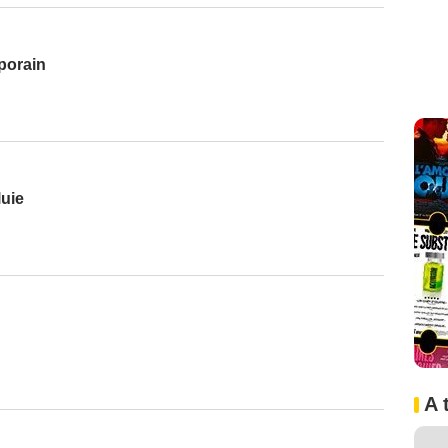
porain
luie
A 