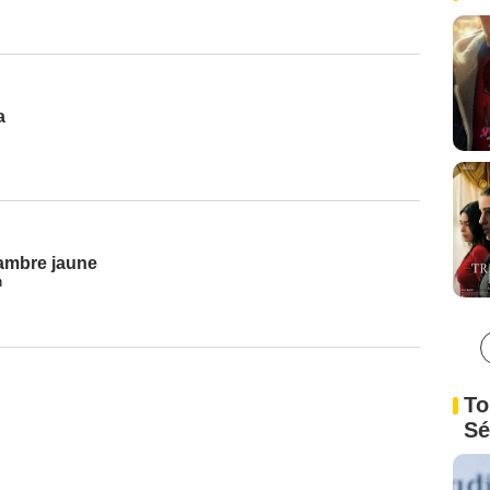
a
hambre jaune
n
To
Sé