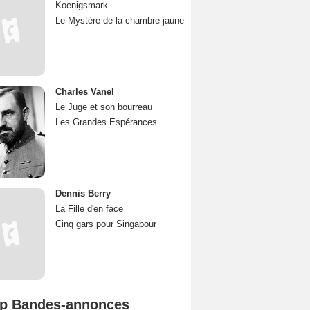
Koenigsmark
Le Mystère de la chambre jaune
Charles Vanel
Le Juge et son bourreau
Les Grandes Espérances
Dennis Berry
La Fille d'en face
Cinq gars pour Singapour
p Bandes-annonces
Spider-Man: Brand New Day Bande-annonce VO STFR
L'Odyssée Bande-annonce VO STFR
Mutiny Bande-annonce VO STFR