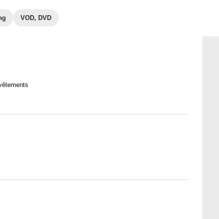
ng
VOD, DVD
vêtements