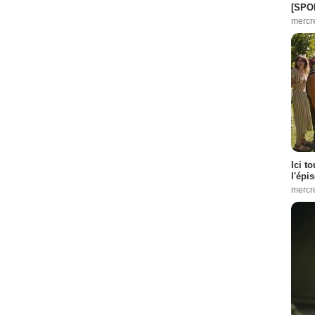
[SPO
mercr
Ici t
l'épi
mercr