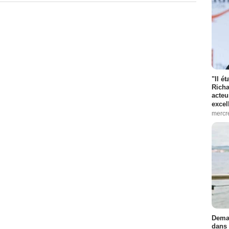
"Il é
Richa
acteu
excel
mercr
Demai
dans 