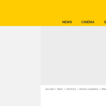
NEWS
CINÉMA
S
Accueil
Stars
Actrices
Actrice suédoise
Mar