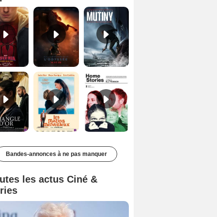
Le Triangle d'or Bande-annonce VF
Les Matins merveilleux Bande-annonce VF
Home stories Bande-annonce VO STFR
Bandes-annonces à ne pas manquer
utes les actus Ciné &
ries