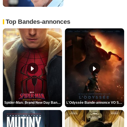
Top Bandes-annonces
Spider-Man: Brand New Day Bande-annonce VO STFR
L'Odyssée Bande-annonce VO STFR