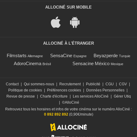
ALLOCINÉ SUR MOBILE
ALLOCINÉ À L'ÉTRANGER
Filmstarts
SensaCine
Beyazperde
Allemagne
Espagne
Turquie
AdoroCinema
Sensacine México
Brésil
Mexique
Contact
|
Qui sommes-nous
|
Recrutement
|
Publicité
|
CGU
|
CGV
|
Politique de cookies
|
Préférences cookies
|
Données Personnelles
|
Revue de presse
|
Charte d'écriture
|
Les services AlloCiné
|
Gérer Utiq
|
©AlloCiné
Retrouvez tous les horaires et infos de votre cinéma sur le numéro AlloCiné :
0 892 892 892
(0,90€/minute)