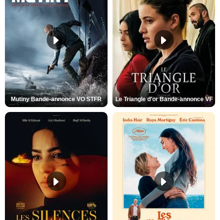
Mutiny Bande-annonce VO STFR
Le Triangle d'or Bande-annonce VF