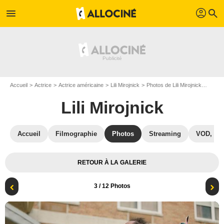
profil
menu
search
Accueil
Actrice
Actrice américaine
Lili Mirojnick
Photos de Lili Mirojnick
Happy!
Lili Mirojnick
Accueil
Filmographie
Photos
Streaming
VOD, DV
RETOUR À LA GALERIE
3
/ 12 Photos