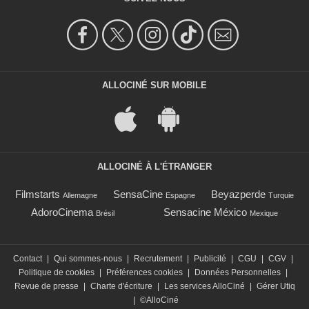
ALLOCINÉ SUR MOBILE
ALLOCINÉ À L'ÉTRANGER
Filmstarts
SensaCine
Beyazperde
Allemagne
Espagne
Turquie
AdoroCinema
Sensacine México
Brésil
Mexique
Contact
|
Qui sommes-nous
|
Recrutement
|
Publicité
|
CGU
|
CGV
|
Politique de cookies
|
Préférences cookies
|
Données Personnelles
|
Revue de presse
|
Charte d'écriture
|
Les services AlloCiné
|
Gérer Utiq
|
©AlloCiné