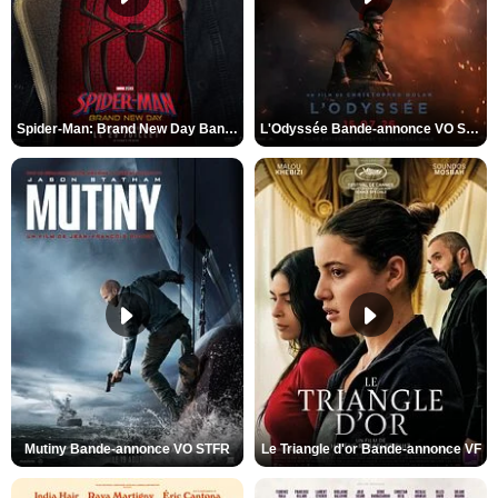
Spider-Man: Brand New Day Bande-annonce VO STFR
L'Odyssée Bande-annonce VO STFR
Mutiny Bande-annonce VO STFR
Le Triangle d'or Bande-annonce VF