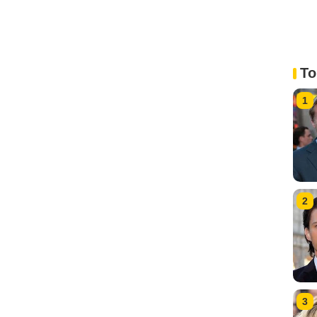
To
1
2
3