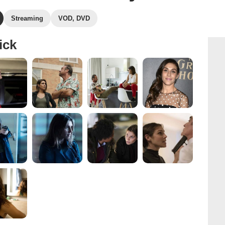
Streaming
VOD, DVD
ick