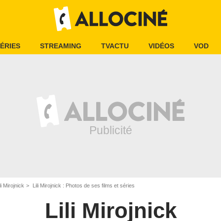
ÉRIES
STREAMING
TVACTU
VIDÉOS
VOD
li Mirojnick
Lili Mirojnick : Photos de ses films et séries
Lili Mirojnick