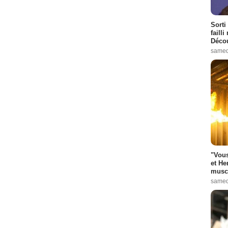
Sorti
failli
Décou
samed
"Vous
et He
muscl
samed