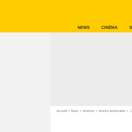
NEWS
CINÉMA
S
Accueil
Stars
Actrices
Actrice américaine
Li