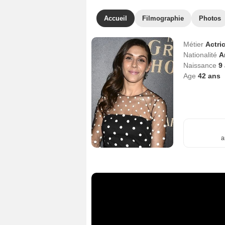
Accueil
Filmographie
Photos
Métier
Actri
Nationalité
A
Naissance
9 
Age
42
ans
a