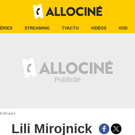
ÉRIES
STREAMING
TVACTU
VIDÉOS
VOD
li Mirojnick
Lili Mirojnick