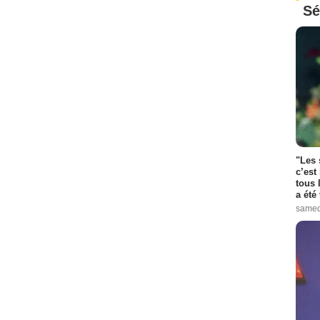
Sé
"Les 
c’est
tous 
a été 
samed