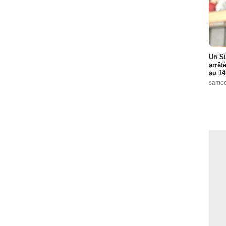
Un Si
arrêt
au 14
samed