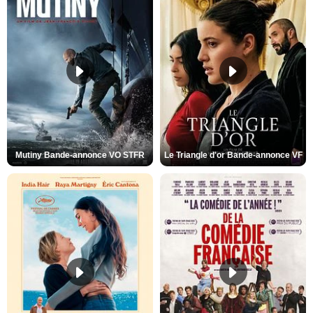
Mutiny Bande-annonce VO STFR
Le Triangle d'or Bande-annonce VF