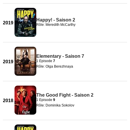
Happy! - Saison 2
2019
Rôle: Meredith McCarthy
Elementary - Saison 7
1 Episode
7
2019
Rôle: Olga Berezhnaya
The Good Fight - Saison 2
1 Episode
9
2018
Rôle: Dominika Sokolov