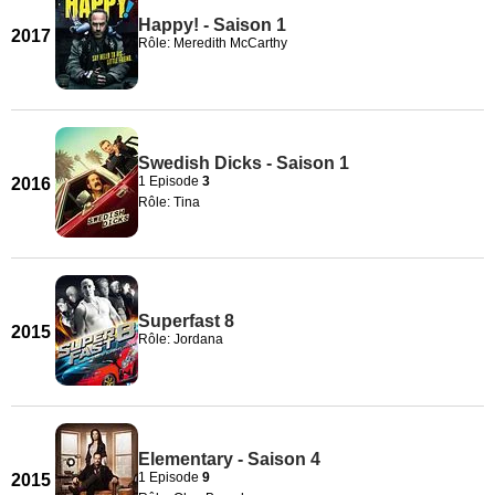
Happy! - Saison 1
2017
Rôle: Meredith McCarthy
Swedish Dicks - Saison 1
1 Episode
3
2016
Rôle: Tina
Superfast 8
2015
Rôle: Jordana
Elementary - Saison 4
1 Episode
9
2015