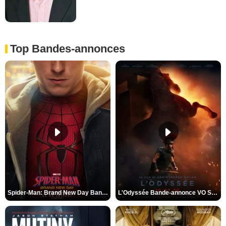
Top Bandes-annonces
Spider-Man: Brand New Day Bande-annonce VO STFR
L'Odyssée Bande-annonce VO STFR