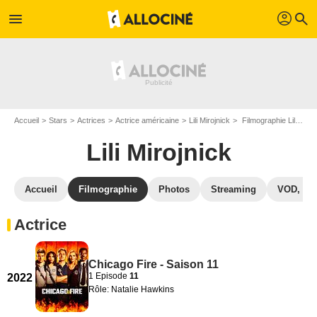
profil
menu
search
Accueil
Stars
Actrices
Actrice américaine
Lili Mirojnick
Filmographie Lili Mirojnick
Lili Mirojnick
Accueil
Filmographie
Photos
Streaming
VOD, DV
Actrice
Chicago Fire - Saison 11
1 Episode
11
2022
Rôle: Natalie Hawkins