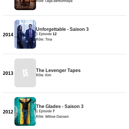
Rôle: Olga Berezhnaya
Unforgettable - Saison 3
1 Episode
12
2014
Rôle: Tina
The Levenger Tapes
2013
Rôle: Kim
The Glades - Saison 3
1 Episode
7
2012
Rôle: Willow Dansen