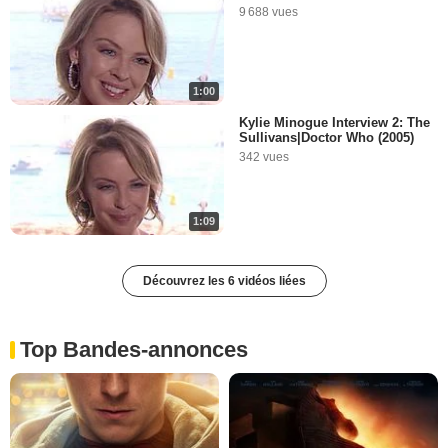
9 688 vues
1:00
Kylie Minogue Interview 2: The
Sullivans|Doctor Who (2005)
342 vues
1:09
Découvrez les 6 vidéos liées
Top Bandes-annonces