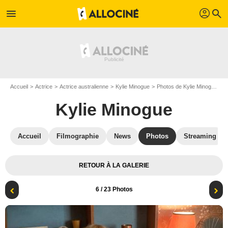
profil
menu
search
Accueil
Actrice
Actrice australienne
Kylie Minogue
Photos de Kylie Minogue
S
Kylie Minogue
Accueil
Filmographie
News
Photos
Streaming
RETOUR À LA GALERIE
6
/ 23 Photos