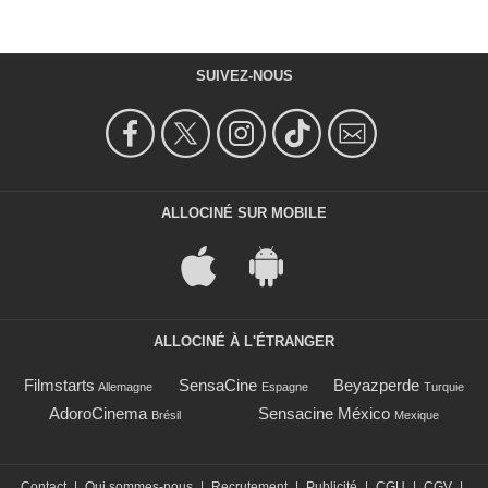
SUIVEZ-NOUS
ALLOCINÉ SUR MOBILE
ALLOCINÉ À L'ÉTRANGER
Filmstarts
SensaCine
Beyazperde
Allemagne
Espagne
Turquie
AdoroCinema
Sensacine México
Brésil
Mexique
Contact
|
Qui sommes-nous
|
Recrutement
|
Publicité
|
CGU
|
CGV
|