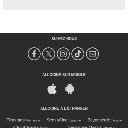
SUIVEZ-NOUS
ALLOCINÉ SUR MOBILE
ALLOCINÉ À L'ÉTRANGER
Filmstarts
SensaCine
Beyazperde
Allemagne
Espagne
Turquie
AdoroCinema
Sensacine México
Brésil
Mexique