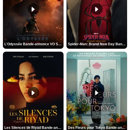
L'Odyssée Bande-annonce VO STFR
Spider-Man: Brand New Day Bande-annonce VO STFR
Les Silences de Riyad Bande-annonce VO STFR
Des Fleurs pour Tokyo Bande-annonce VO STFR