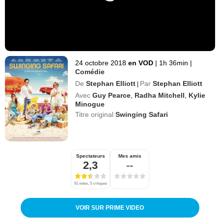
24 octobre 2018
en VOD
|
1h 36min
|
Comédie
De
Stephan Elliott
Par
Stephan Elliott
|
Avec
Guy Pearce
,
Radha Mitchell
,
Kylie
Minogue
Titre original
Swinging Safari
Spectateurs
Mes amis
2,3
--
91 notes, 5 critiques
VOIR SUR PRIME VIDEO