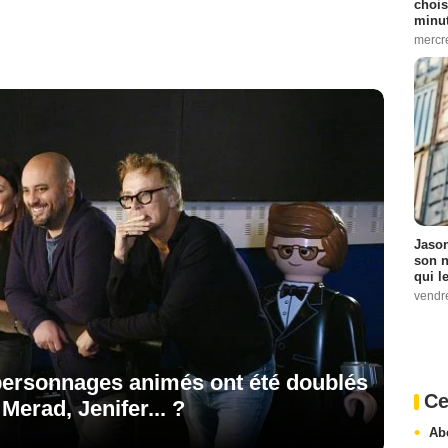
chois
minut
mercr
Jason
son n
qui le
vendre
personnages animés ont été doublés
Ce
erad, Jenifer... ?
Ab