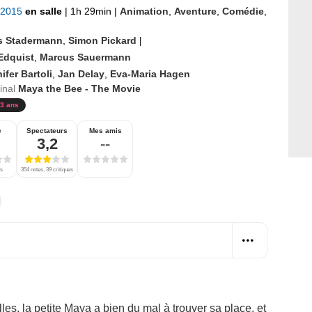
r 2015
en salle
|
1h 29min
|
Animation
,
Aventure
,
Comédie
,
s Stadermann
,
Simon Pickard
|
Edquist
,
Marcus Sauermann
ifer Bartoli
,
Jan Delay
,
Eva-Maria Hagen
ginal
Maya the Bee - The Movie
3 ans
e
Spectateurs
Mes amis
3,2
--
es
354 notes, 39 critiques
es, la petite Maya a bien du mal à trouver sa place, et