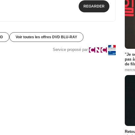
REGARDER
OD
Voir toutes les offres DVD BLU-RAY
Service proposé par
"Je s
pas à
de fil
mercr
Retou