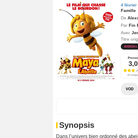
4 févrie
Famille
De
Alex
Par
Fin 
Avec
Jen
Titre ori
Dès 
Press
3,0
10 critiqu
VOD
Synopsis
Dans l’univers bien ordonné des abeill