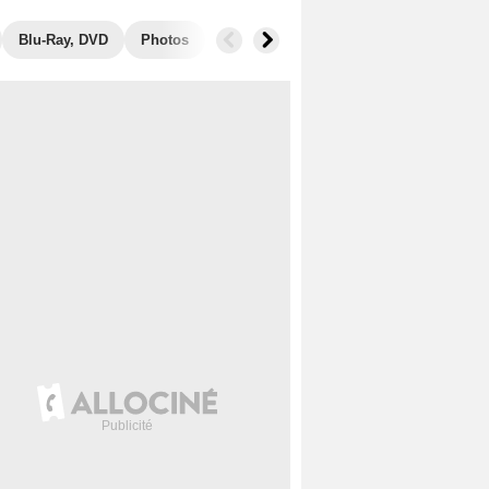
Blu-Ray, DVD
Photos
Secrets de tournage
Box Office