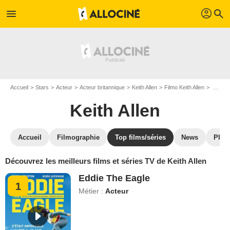
profil
menu
search
Accueil
Stars
Acteur
Acteur britannique
Keith Allen
Filmo Keith Allen
Top filmographie de Keith Allen
Keith Allen
Accueil
Filmographie
Top films/séries
News
Phot
Découvrez les meilleurs films et séries TV de Keith Allen
Eddie The Eagle
1
Métier :
Acteur