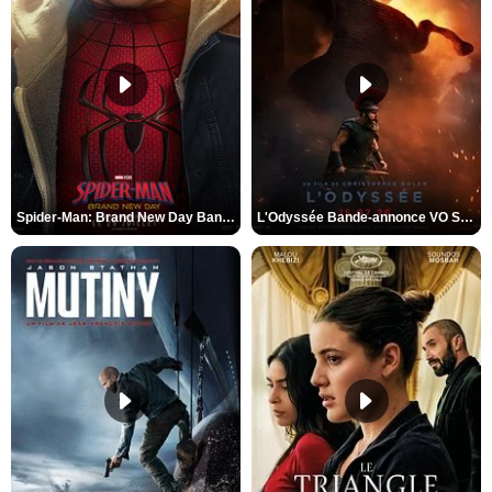
Spider-Man: Brand New Day Bande-annonce VO STFR
L'Odyssée Bande-annonce VO STFR