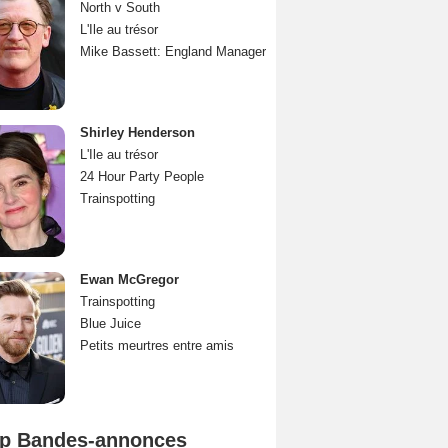
North v South
L'Ile au trésor
Mike Bassett: England Manager
Shirley Henderson
L'Ile au trésor
24 Hour Party People
Trainspotting
Ewan McGregor
Trainspotting
Blue Juice
Petits meurtres entre amis
p Bandes-annonces
Spider-Man: Brand New Day Bande-annonce VO STFR
L'Odyssée Bande-annonce VO STFR
Mutiny Bande-annonce VO STFR