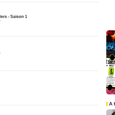
rs - Saison 1
r
6
A 