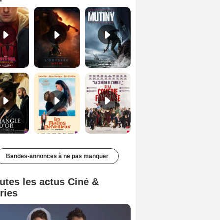
Le Triangle d'or Bande-annonce VF
Les Matins merveilleux Bande-annonce VF
De la Comédie-Française Teaser VF
Bandes-annonces à ne pas manquer
utes les actus Ciné &
ries