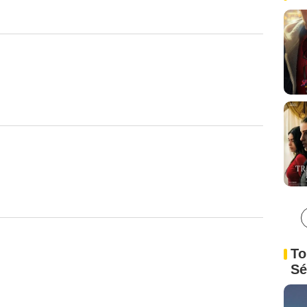
To
Sé