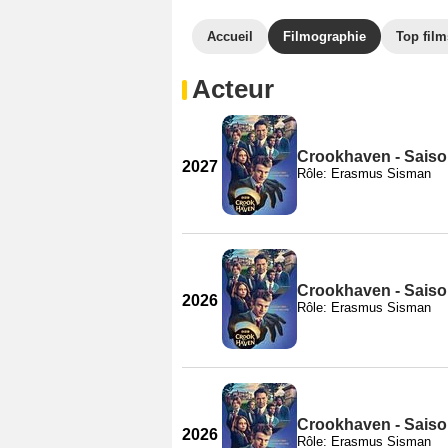
Accueil
Filmographie
Top film
Acteur
Crookhaven - Saiso
2027
Rôle: Erasmus Sisman
Crookhaven - Saiso
2026
Rôle: Erasmus Sisman
Crookhaven - Saiso
2026
Rôle: Erasmus Sisman