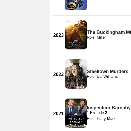
The Buckingham M
2023
Rôle: Miller
Steeltown Murders -
2023
Rôle: Dai Williams
Inspecteur Barnaby 
1 Episode
2
2021
Rôle: Harry Marx