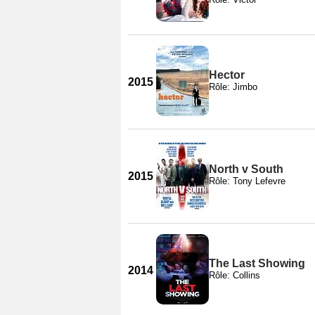
Hector
2015
Rôle: Jimbo
North v South
2015
Rôle: Tony Lefevre
The Last Showing
2014
Rôle: Collins