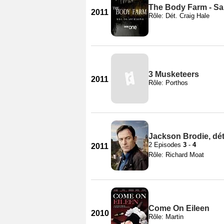
The Body Farm - Sa
2011
Rôle: Dét. Craig Hale
3 Musketeers
2011
Rôle: Porthos
Jackson Brodie, dét
2 Episodes
3
-
4
2011
Rôle: Richard Moat
Come On Eileen
2010
Rôle: Martin