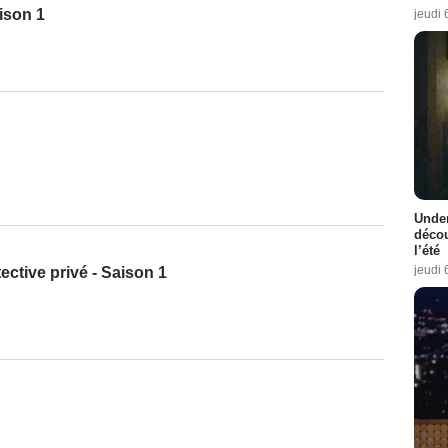
ison 1
jeudi 
Under
décou
l’été
jeudi 
ective privé - Saison 1