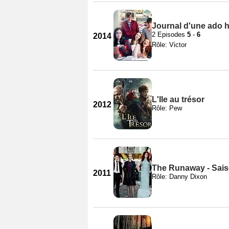
Journal d'une ado h
2 Episodes
5
-
6
2014
Rôle: Victor
L'Ile au trésor
2012
Rôle: Pew
The Runaway - Sais
2011
Rôle: Danny Dixon