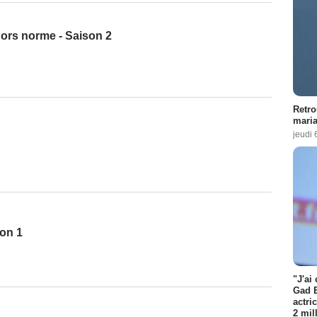
ors norme - Saison 2
Retro
maria
jeudi 
on 1
"J'ai
Gad E
actri
2 mil