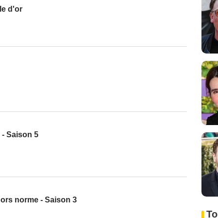
e d'or
 - Saison 5
ors norme - Saison 3
To