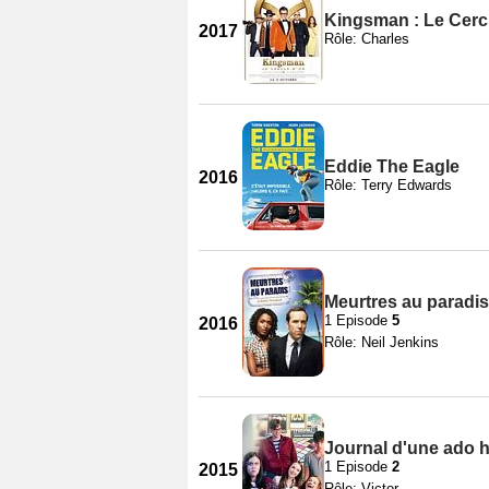
Kingsman : Le Cercl
2017
Rôle: Charles
Eddie The Eagle
2016
Rôle: Terry Edwards
Meurtres au paradis
1 Episode
5
2016
Rôle: Neil Jenkins
Journal d'une ado h
1 Episode
2
2015
Rôle: Victor