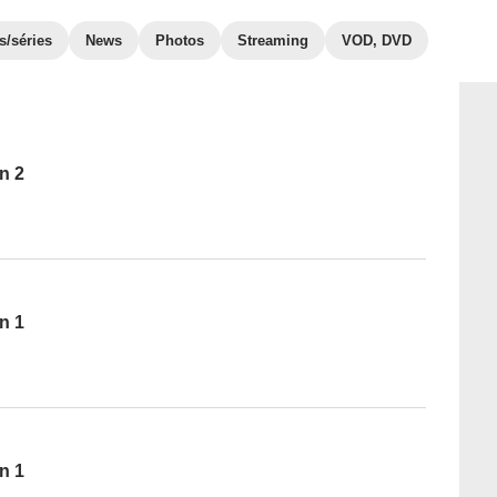
s/séries
News
Photos
Streaming
VOD, DVD
n 2
n 1
n 1