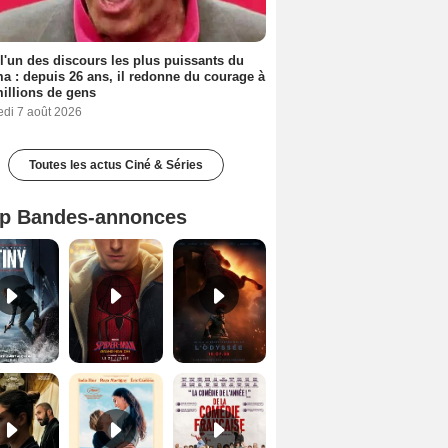
 l'un des discours les plus puissants du
a : depuis 26 ans, il redonne du courage à
illions de gens
edi 7 août 2026
Toutes les actus Ciné & Séries
p Bandes-annonces
Mutiny Bande-annonce VO STFR
Spider-Man: Brand New Day Bande-annonce VO STFR
L'Odyssée Bande-annonce VO STFR
Le Triangle d'or Bande-annonce VF
Les Matins merveilleux Bande-annonce VF
De la Comédie-Française Teaser VF