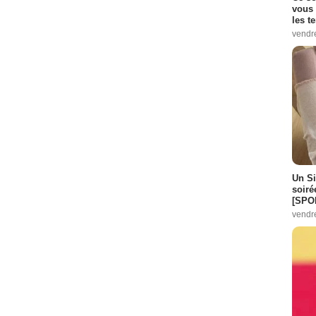
vous 
les t
vendr
Un Si
soiré
[SPO
vendr