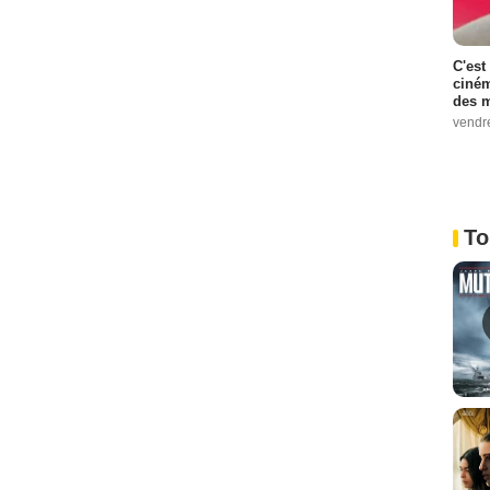
C'est
ciném
des m
vendr
To