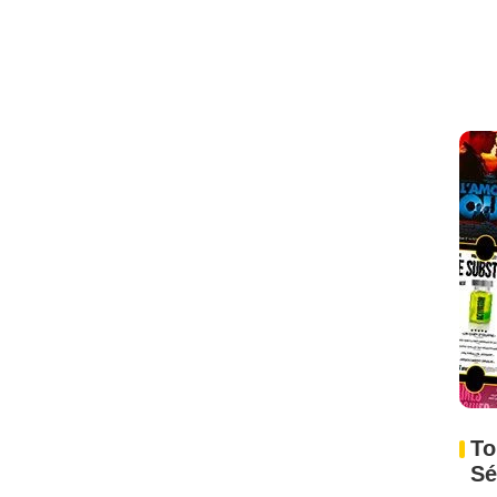
To
Sé