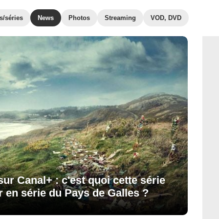
s/séries
News
Photos
Streaming
VOD, DVD
r Canal+ : c'est quoi cette série
ur en série du Pays de Galles ?