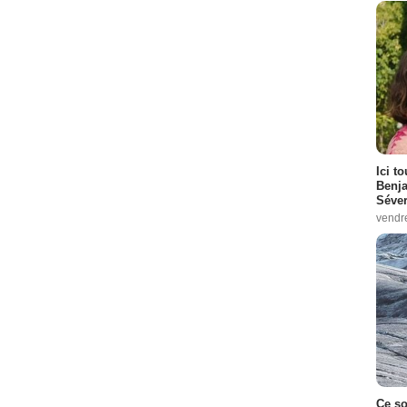
Ici t
Benj
Séver
vendr
Ce so