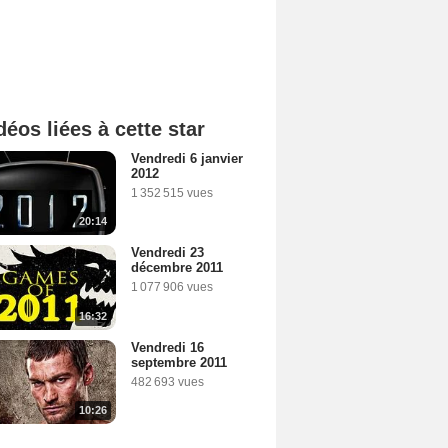
déos liées à cette star
Vendredi 6 janvier
2012
1 352 515 vues
20:14
Vendredi 23
décembre 2011
1 077 906 vues
16:32
Vendredi 16
septembre 2011
482 693 vues
10:26