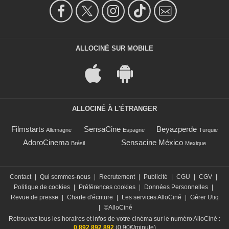
ALLOCINÉ SUR MOBILE
ALLOCINÉ À L'ÉTRANGER
Filmstarts
SensaCine
Beyazperde
Allemagne
Espagne
Turquie
AdoroCinema
Sensacine México
Brésil
Mexique
Contact
|
Qui sommes-nous
|
Recrutement
|
Publicité
|
CGU
|
CGV
|
Politique de cookies
|
Préférences cookies
|
Données Personnelles
|
Revue de presse
|
Charte d'écriture
|
Les services AlloCiné
|
Gérer Utiq
|
©AlloCiné
Retrouvez tous les horaires et infos de votre cinéma sur le numéro AlloCiné :
0 892 892 892
(0,90€/minute)