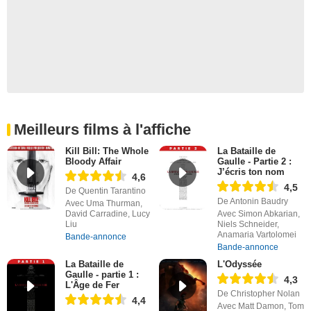
Meilleurs films à l'affiche
Kill Bill: The Whole
La Bataille de
Bloody Affair
Gaulle - Partie 2 :
J’écris ton nom
4,6
4,5
De Quentin Tarantino
De Antonin Baudry
Avec Uma Thurman,
David Carradine, Lucy
Avec Simon Abkarian,
Liu
Niels Schneider,
Anamaria Vartolomei
Bande-annonce
Bande-annonce
La Bataille de
L'Odyssée
Gaulle - partie 1 :
4,3
L'Âge de Fer
De Christopher Nolan
4,4
Avec Matt Damon, Tom