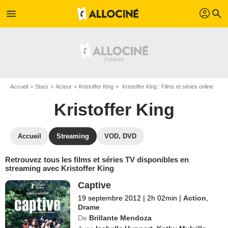
profil
menu
search
Accueil
Stars
Acteur
Kristoffer King
Kristoffer King : Films et séries online
Kristoffer King
Accueil
Streaming
VOD, DVD
Retrouvez tous les films et séries TV disponibles en
streaming avec Kristoffer King
Captive
19 septembre 2012
|
2h 02min
|
Action
,
Drame
De
Brillante Mendoza