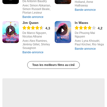
De Antonin Baudry
Holland, Anne
Avec Simon Abkarian,
Hathaway
Simon Russell Beale,
Bande-annonce
Florian Lesieur
Bande-annonce
Jim Queen
In Waves
4,3
4,2
De Marco Nguyen,
De Phuong Mai
Nicolas Athane
Nguyen
Avec Alex Ramires,
Avec Lyna Khoudri,
Jérémy Gillet, Shirley
Paul Kircher, Rio Vega
Souagnon
Bande-annonce
Bande-annonce
Tous les meilleurs films au ciné