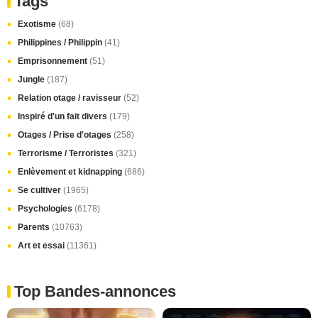
Tags
Exotisme
(68)
Philippines / Philippin
(41)
Emprisonnement
(51)
Jungle
(187)
Relation otage / ravisseur
(52)
Inspiré d'un fait divers
(179)
Otages / Prise d'otages
(258)
Terrorisme / Terroristes
(321)
Enlèvement et kidnapping
(686)
Se cultiver
(1965)
Psychologies
(6178)
Parents
(10763)
Art et essai
(11361)
Top Bandes-annonces