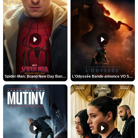
Spider-Man: Brand New Day Bande-annonce VO STFR
L'Odyssée Bande-annonce VO STFR