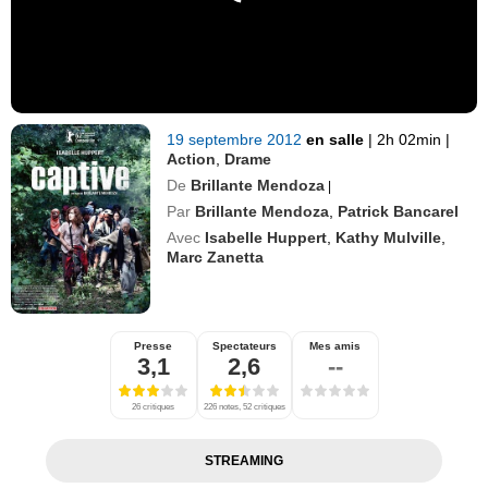
19 septembre 2012
en salle
|
2h 02min
|
Action
,
Drame
De
Brillante Mendoza
|
Par
Brillante Mendoza
,
Patrick Bancarel
Avec
Isabelle Huppert
,
Kathy Mulville
,
Marc Zanetta
Presse
Spectateurs
Mes amis
3,1
2,6
--
26 critiques
226 notes, 52 critiques
STREAMING