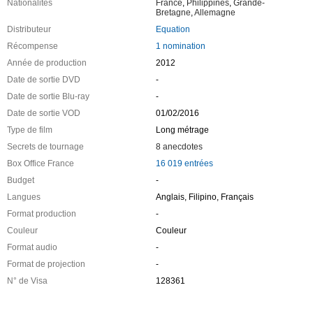
Nationalités
France
,
Philippines
,
Grande-
Bretagne
,
Allemagne
Distributeur
Equation
Récompense
1 nomination
Année de production
2012
Date de sortie DVD
-
Date de sortie Blu-ray
-
Date de sortie VOD
01/02/2016
Type de film
Long métrage
Secrets de tournage
8 anecdotes
Box Office France
16 019 entrées
Budget
-
Langues
Anglais, Filipino, Français
Format production
-
Couleur
Couleur
Format audio
-
Format de projection
-
N° de Visa
128361