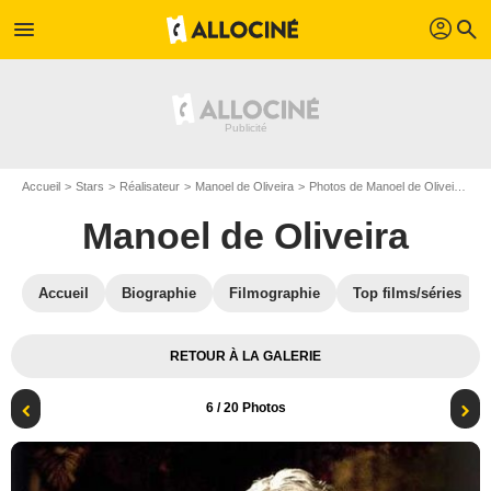
profil
menu
search
Accueil
Stars
Réalisateur
Manoel de Oliveira
Photos de Manoel de Oliveira
O
Manoel de Oliveira
Accueil
Biographie
Filmographie
Top films/séries
RETOUR À LA GALERIE
6
/ 20 Photos