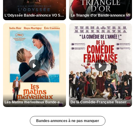
L'Odyssée Bande-annonce VO STFR
Le Triangle d'or Bande-annonce VF
Les Matins merveilleux Bande-annonce VF
De la Comédie-Française Teaser VF
Bandes-annonces à ne pas manquer