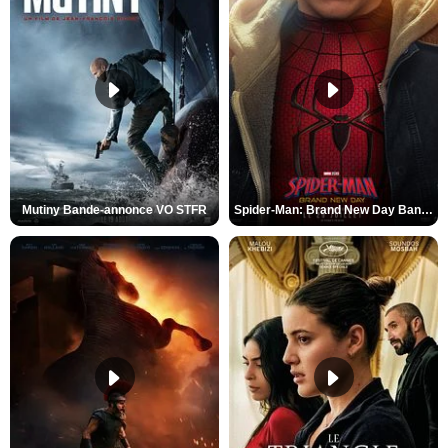
Mutiny Bande-annonce VO STFR
Spider-Man: Brand New Day Bande-annonce VO STFR