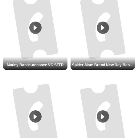
Mutiny Bande-annonce VO STFR
Spider-Man: Brand New Day Bande-annonce VO STFR