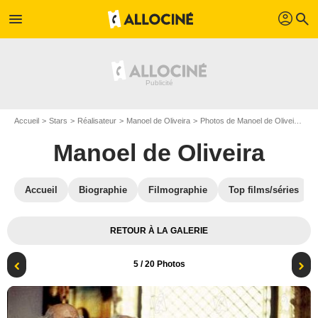
profil
menu
search
Accueil
Stars
Réalisateur
Manoel de Oliveira
Photos de Manoel de Oliveira
O
Manoel de Oliveira
Accueil
Biographie
Filmographie
Top films/séries
RETOUR À LA GALERIE
5
/ 20 Photos