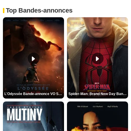
Top Bandes-annonces
L'Odyssée Bande-annonce VO STFR
Spider-Man: Brand New Day Bande-annonce VO STFR