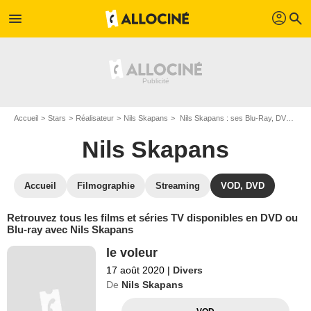
profil
menu
search
Accueil
Stars
Réalisateur
Nils Skapans
Nils Skapans : ses Blu-Ray, DVD, VOD, SVOD
Nils Skapans
Accueil
Filmographie
Streaming
VOD, DVD
Retrouvez tous les films et séries TV disponibles en DVD ou
Blu-ray avec Nils Skapans
le voleur
17 août 2020
|
Divers
De
Nils Skapans