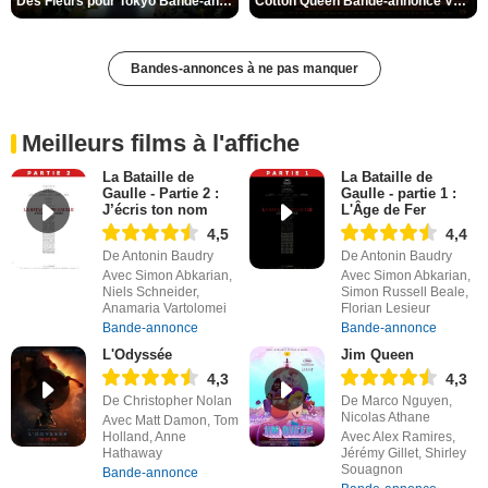
Des Fleurs pour Tokyo Bande-annonce VO STFR
Cotton Queen Bande-annonce VO STFR
Bandes-annonces à ne pas manquer
Meilleurs films à l'affiche
La Bataille de
La Bataille de
Gaulle - Partie 2 :
Gaulle - partie 1 :
J’écris ton nom
L'Âge de Fer
4,5
4,4
De Antonin Baudry
De Antonin Baudry
Avec Simon Abkarian,
Avec Simon Abkarian,
Niels Schneider,
Simon Russell Beale,
Anamaria Vartolomei
Florian Lesieur
Bande-annonce
Bande-annonce
L'Odyssée
Jim Queen
4,3
4,3
De Christopher Nolan
De Marco Nguyen,
Nicolas Athane
Avec Matt Damon, Tom
Holland, Anne
Avec Alex Ramires,
Hathaway
Jérémy Gillet, Shirley
Souagnon
Bande-annonce