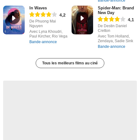
Bande-annonce
In Waves
Spider-Man: Brand
New Day
4,2
4,1
De Phuong Mai
Nguyen
De Destin Daniel
Cretton
Avec Lyna Khoudri,
Paul Kircher, Rio Vega
Avec Tom Holland,
Zendaya, Sadie Sink
Bande-annonce
Bande-annonce
Tous les meilleurs films au ciné