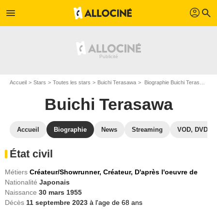
profil
menu
search
Accueil
Stars
Toutes les stars
Buichi Terasawa
Biographie Buichi Terasawa
Buichi Terasawa
Accueil
Biographie
News
Streaming
VOD, DVD
État civil
Métiers
Créateur/Showrunner,
Créateur,
D'après l'oeuvre de
Nationalité
Japonais
Naissance
30 mars 1955
Décès
11 septembre 2023
à l'age de 68 ans