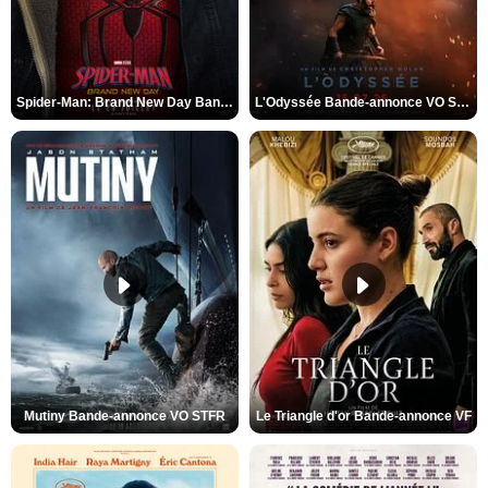
Spider-Man: Brand New Day Bande-annonce VO STFR
L'Odyssée Bande-annonce VO STFR
Mutiny Bande-annonce VO STFR
Le Triangle d'or Bande-annonce VF