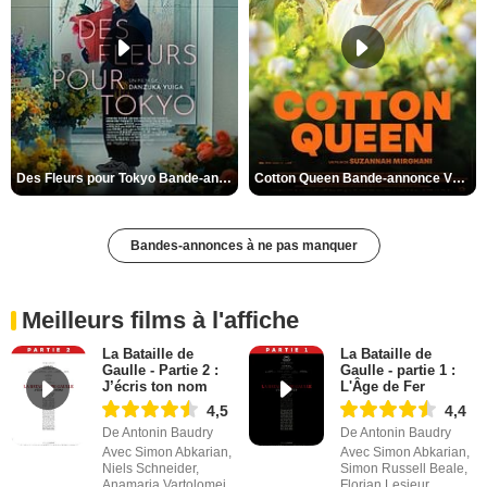
Des Fleurs pour Tokyo Bande-annonce VO STFR
Cotton Queen Bande-annonce VO STFR
Bandes-annonces à ne pas manquer
Meilleurs films à l'affiche
La Bataille de
La Bataille de
Gaulle - Partie 2 :
Gaulle - partie 1 :
J’écris ton nom
L'Âge de Fer
4,5
4,4
De Antonin Baudry
De Antonin Baudry
Avec Simon Abkarian,
Avec Simon Abkarian,
Niels Schneider,
Simon Russell Beale,
Anamaria Vartolomei
Florian Lesieur