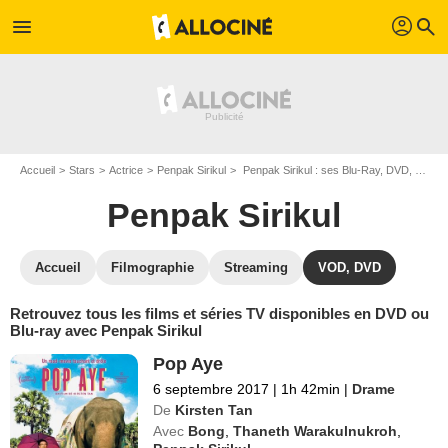
profil
menu
search
Accueil
Stars
Actrice
Penpak Sirikul
Penpak Sirikul : ses Blu-Ray, DVD, VOD, SVOD
Penpak Sirikul
Accueil
Filmographie
Streaming
VOD, DVD
Retrouvez tous les films et séries TV disponibles en DVD ou
Blu-ray avec Penpak Sirikul
Pop Aye
6 septembre 2017
|
1h 42min
|
Drame
De
Kirsten Tan
Avec
Bong
,
Thaneth Warakulnukroh
,