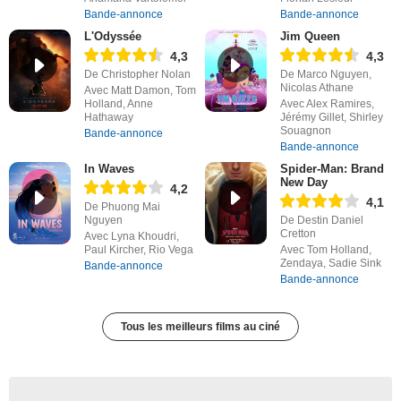
Bande-annonce
Bande-annonce
L'Odyssée
Jim Queen
4,3
4,3
De Christopher Nolan
De Marco Nguyen,
Nicolas Athane
Avec Matt Damon, Tom
Holland, Anne
Avec Alex Ramires,
Hathaway
Jérémy Gillet, Shirley
Souagnon
Bande-annonce
Bande-annonce
In Waves
Spider-Man: Brand
New Day
4,2
4,1
De Phuong Mai
Nguyen
De Destin Daniel
Cretton
Avec Lyna Khoudri,
Paul Kircher, Rio Vega
Avec Tom Holland,
Zendaya, Sadie Sink
Bande-annonce
Bande-annonce
Tous les meilleurs films au ciné