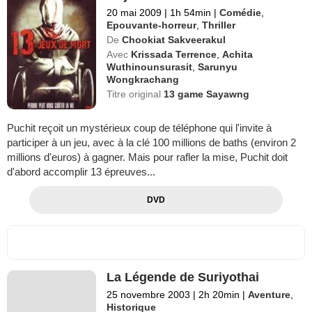
20 mai 2009
|
1h 54min
|
Comédie
,
Epouvante-horreur
,
Thriller
De
Chookiat Sakveerakul
Avec
Krissada Terrence
,
Achita
Wuthinounsurasit
,
Sarunyu
Wongkrachang
Titre original
13 game Sayawng
Puchit reçoit un mystérieux coup de téléphone qui l'invite à
participer à un jeu, avec à la clé 100 millions de baths (environ 2
millions d'euros) à gagner. Mais pour rafler la mise, Puchit doit
d'abord accomplir 13 épreuves...
DVD
La Légende de Suriyothai
25 novembre 2003
|
2h 20min
|
Aventure
,
Historique