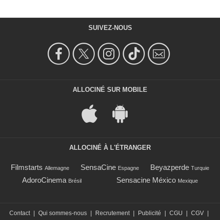
SUIVEZ-NOUS
ALLOCINÉ SUR MOBILE
ALLOCINÉ À L'ÉTRANGER
Filmstarts
SensaCine
Beyazperde
Allemagne
Espagne
Turquie
AdoroCinema
Sensacine México
Brésil
Mexique
Contact
|
Qui sommes-nous
|
Recrutement
|
Publicité
|
CGU
|
CGV
|