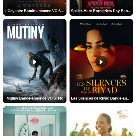
L'Odyssée Bande-annonce VO STFR
Spider-Man: Brand New Day Bande-annonce VO STFR
Mutiny Bande-annonce VO STFR
Les Silences de Riyad Bande-annonce VO STFR