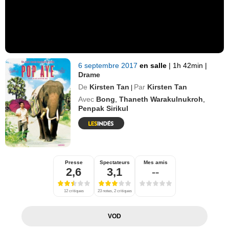
6 septembre 2017
en salle
|
1h 42min
|
Drame
De
Kirsten Tan
Par
Kirsten Tan
|
Avec
Bong
,
Thaneth Warakulnukroh
,
Penpak Sirikul
Presse
Spectateurs
Mes amis
2,6
3,1
--
12 critiques
23 notes, 2 critiques
VOD